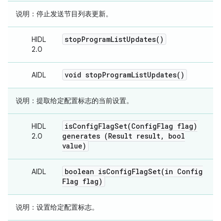
说明
：停止发送节目列表更新。
stop
Program
List
Updates(
)
HIDL
2.0
void
stop
Program
List
Updates(
)
AIDL
说明：
提取给定配置标志的当前设置。
isConfigFlagSet(
Config
Flag flag)
HIDL
generates (Result result
,
bool
2.0
value)
boolean
isConfigFlagSet(
in Config
AIDL
Flag flag)
说明
：设置给定配置标志。