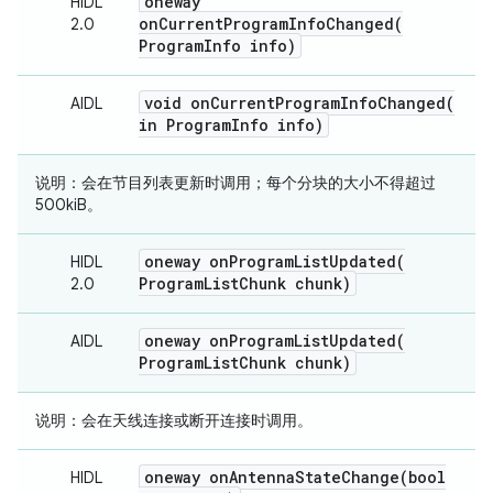
oneway
HIDL
onCurrentProgramInfoChanged(
2.0
Program
Info info)
void
onCurrentProgramInfoChanged(
AIDL
in Program
Info info)
说明：
会在节目列表更新时调用；每个分块的大小不得超过
500kiB。
oneway
onProgramListUpdated(
HIDL
Program
List
Chunk chunk)
2.0
oneway
onProgramListUpdated(
AIDL
Program
List
Chunk chunk)
说明：
会在天线连接或断开连接时调用。
oneway
onAntennaStateChange(
bool
HIDL