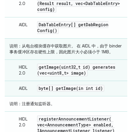
(Result result
,
vec<Dab
Table
Entry>
2.0
config)
Dab
Table
Entry[]
get
Dab
Region
AIDL
Config(
)
说明
：从电台模块缓存中获取图片。 在 AIDL 中，由于 binder
事务缓冲区存在硬性上限，因此图片大小必须小于 1MB。
getImage(
uint32
_
t id) generates
HIDL
(vec<uint8
_
t> image)
2.0
byte[]
getImage(
in int id)
AIDL
说明
：注册通知监听器。
registerAnnouncementListener(
HIDL
vec<Announcement
Type> enabled
,
2.0
IAnnouncement
Listener listener)