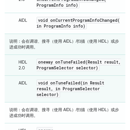
Program
Info info)
void
onCurrentProgramInfoChanged(
AIDL
in Program
Info info)
说明：
会在调谐、搜寻（使用 AIDL）/扫描（使用 HIDL）或步
进成功时调用。
oneway
onTuneFailed(
Result result
,
HIDL
Program
Selector selector)
2.0
void
onTuneFailed(
in Result
AIDL
result
,
in Program
Selector
selector)
说明：
会在调谐、搜寻（使用 AIDL）/扫描（使用 HIDL）或步
进成功时调用。