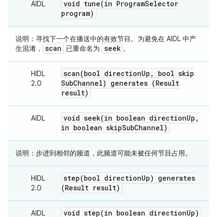
void
tune(
in Program
Selector
AIDL
program)
说明：
寻找下一个在播送中的有效节目。
为避免在 AIDL 中产
scan
seek
生混淆，
已重命名为
。
scan(
bool direction
Up
,
bool skip
HIDL
Sub
Channel) generates (Result
2.0
result)
void
seek(
in boolean direction
Up
,
AIDL
in boolean skip
Sub
Channel)
说明：
步进到相邻的频道，此频道可能未被任何节目占用。
step(
bool direction
Up) generates
HIDL
(Result result)
2.0
void
step(
in boolean direction
Up)
AIDL