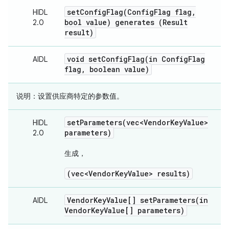
setConfigFlag(
Config
Flag flag
,
HIDL
bool value) generates (Result
2.0
result)
void
setConfigFlag(
in Config
Flag
AIDL
flag
,
boolean value)
说明
：设置供应商特定的参数值。
setParameters(
vec<Vendor
Key
Value>
HIDL
parameters)
2.0
生成
，
(vec<Vendor
Key
Value> results)
Vendor
Key
Value[]
setParameters(
in
AIDL
Vendor
Key
Value[] parameters)