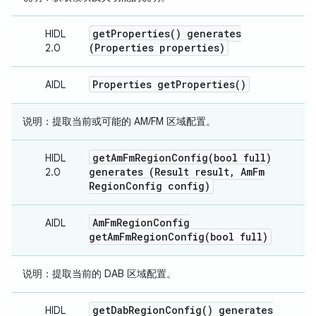
get
Properties(
) generates
HIDL
(Properties properties)
2.0
Properties
get
Properties(
)
AIDL
说明：
提取当前或可能的 AM/FM 区域配置。
getAmFmRegionConfig(
bool full)
HIDL
generates (Result result
,
Am
Fm
2.0
Region
Config config)
Am
Fm
Region
Config
AIDL
getAmFmRegionConfig(
bool full)
说明：
提取当前的 DAB 区域配置。
get
Dab
Region
Config(
) generates
HIDL