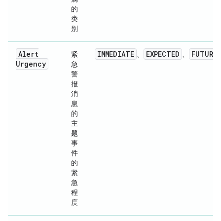
的
类
别
Alert
IMMEDIATE
EXPECTED
FUTURE
紧
、
、
Urgency
急
警
报
消
息
的
主
题
事
件
的
紧
急
程
度