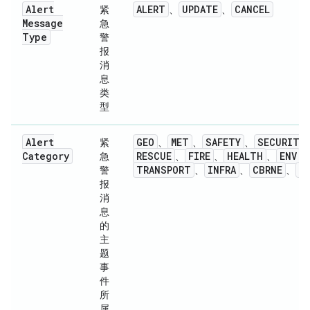
Alert
ALERT
UPDATE
CANCEL
紧
、
、
Message
急
Type
警
报
消
息
类
型
Alert
GEO
MET
SAFETY
SECURITY
紧
、
、
、
Category
RESCUE
FIRE
HEALTH
ENV
急
、
、
、
、
TRANSPORT
INFRA
CBRNE
O
警
、
、
、
报
消
息
的
主
题
事
件
所
属