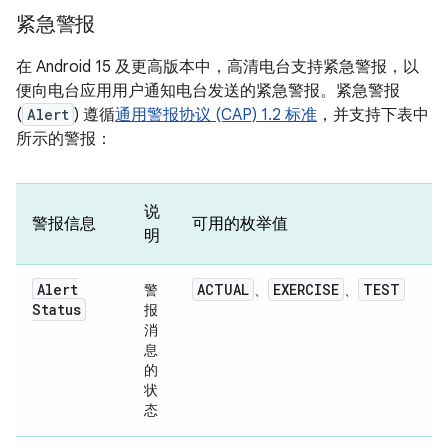
紧急警报
在 Android 15 及更高版本中，高清电台支持紧急警报，以
便向电台应用用户通知电台发送的紧急警报。紧急警报
(
Alert
) 遵循
通用警报协议 (CAP) 1.2 标准
，并支持下表中
所示的警报：
说
警报信息
可用的枚举值
明
Alert
ACTUAL
EXERCISE
TEST
警
、
、
Status
报
消
息
的
状
态