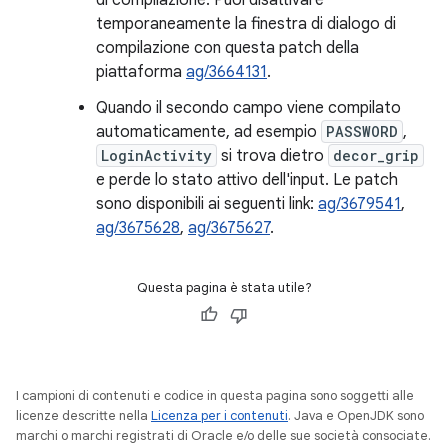
di compilazione. Puoi disattivare
temporaneamente la finestra di dialogo di
compilazione con questa patch della
piattaforma
ag/3664131
.
Quando il secondo campo viene compilato
automaticamente, ad esempio
PASSWORD
,
LoginActivity
si trova dietro
decor_grip
e perde lo stato attivo dell'input. Le patch
sono disponibili ai seguenti link:
ag/3679541
,
ag/3675628
,
ag/3675627
.
Questa pagina è stata utile?
I campioni di contenuti e codice in questa pagina sono soggetti alle
licenze descritte nella
Licenza per i contenuti
. Java e OpenJDK sono
marchi o marchi registrati di Oracle e/o delle sue società consociate.