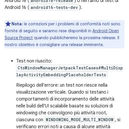
Android 16 (
android16-release
) o nel ramo di test di
Android 16 (
android16-tests-dev
).
Nota:
le correzioni per i problemi di conformità noti sono
fornite di seguito e saranno rese disponibili in
Android Open
Source Project
quando pubblicheremo la prossima release. Il
nostro obiettivo è consigliare una release imminente.
Test non riuscito:
CtsWindowManagerJetpackTestCases#MultiDisp
layActivityEmbeddingPlaceholderTests
Riepilogo dell'errore: un test non riesce nella
visualizzazione verticale. Quando si testano i
comportamenti di incorporamento delle attività
nelle build dell'UI scalabile basate su soluzioni di
windowing che coinvolgono più attività root,
ciascuna con
WINDOWING_MODE_MULTI_WINDOW
, si
verificano errori noti a causa di alcune attività