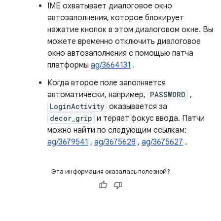
IME охватывает диалоговое окно
автозаполнения, которое блокирует
нажатие кнопок в этом диалоговом окне. Вы
можете временно отключить диалоговое
окно автозаполнения с помощью патча
платформы
ag/3664131
.
Когда второе поле заполняется
автоматически, например,
PASSWORD
,
LoginActivity
оказывается за
decor_grip
и теряет фокус ввода. Патчи
можно найти по следующим ссылкам:
ag/3679541
,
ag/3675628
,
ag/3675627
.
Эта информация оказалась полезной?