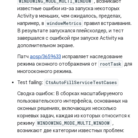
WINDOWING_MODE_MULTI_WINDOW
, возникают
известные ошибки из-за запуска некоторых
Activity в меньших, чем ожидалось, пределах,
например, в
windowMetrics
правил встраивания.
В результате запускался плейсхолдер, и тест
завершался с ошибкой при запуске Activity на
дополнительном экране.
Патч
aosp/3659633
исправляет наследование
режима оконного отображения от
rootTask
для
многооконного режима.
Test failing:
CtsAutoFillServiceTestCases
Сводка ошибок: В сборках масштабируемого
пользовательского интерфейса, основанных на
оконных решениях, включающих несколько
корневых задач, каждая из которых относится к
режиму
WINDOWING_MODE_MULTI_WINDOW
,
возникают две категории известных проблем: