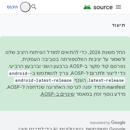
היכנס
תיעוד
החל משנת 2026, כדי להתאים למודל הפיתוח היציב שלנו
ולשמור על יציבות הפלטפורמה בסביבה העסקית,
נפרסם קוד מקור ב-AOSP ברבעון השני וברבעון הרביעי.
כדי ליצור ולתרום ל-AOSP, צריך להשתמש ב-
android-
latest-release
. הענף
android-latest-release
manifest תמיד יפנה לגרסה האחרונה שנדחפה ל-AOSP.
מידע נוסף זמין במאמר
שינויים ב-AOSP
.
‫Google משתמשת בטכנולוגיית AI כדי לתרגם תוכן