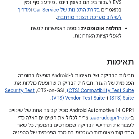
EVS לעבור ביניהם באופן דינמי. מידע נוסף זמין
במאמרים
בקרת התכונות של Car Service
ו
מדריך
לשילוב מערכת תצוגה מורחבת
.
החלפה אוטומטית
נוספה האפשרות לגשת
לאפליקציות האחרונות.
תאימות
חבילות הבדיקה של תאימות ל-Android הופעלו בחומרה
הפנימית של העזר. חבילות הבדיקות שהופעלו כוללות את
Compatibility Test Suite‏ (CTS)
,‏ CTS-on-GSI,‏
Security Test
Suite‏ (STS)
ו-
Vendor Test Suite‏ (VTS)
.
Android Automotive 14 QPR1 מכיל קבוצה אחת של שינויים
ב-
aae-udcqpr1-cts
. צריך לכלול את השינויים האלה כדי
לעבור את תרחישי הבדיקה שמפורטים בהמשך. כל שאר
הבדיקות מאומתות כ
עוברות
בחומרה הפנימית של ההפניה.