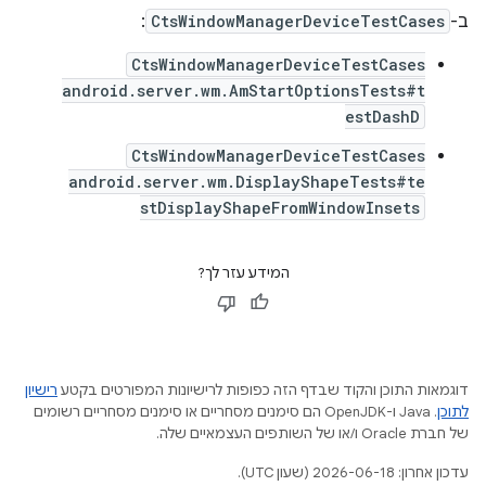
ב-
CtsWindowManagerDeviceTestCases
:
CtsWindowManagerDeviceTestCases
android.server.wm.AmStartOptionsTests#t
estDashD
CtsWindowManagerDeviceTestCases
android.server.wm.DisplayShapeTests#te
stDisplayShapeFromWindowInsets
המידע עזר לך?
דוגמאות התוכן והקוד שבדף הזה כפופות לרישיונות המפורטים בקטע
רישיון
לתוכן
.‏ Java ו-OpenJDK הם סימנים מסחריים או סימנים מסחריים רשומים
של חברת Oracle ו/או של השותפים העצמאיים שלה.
עדכון אחרון: 2026-06-18 (שעון UTC).