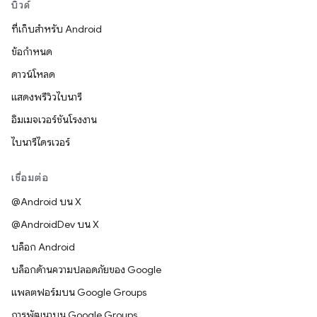
บิวด์
ที่เก็บสำหรับ Android
ข้อกำหนด
ดาวน์โหลด
แสดงพรีวิวไบนารี
อิมเมจเวอร์ชันโรงงาน
ไบนารีไดรเวอร์
เชื่อมต่อ
@Android บน X
@AndroidDev บน X
บล็อก Android
บล็อกด้านความปลอดภัยของ Google
แพลตฟอร์มบน Google Groups
การพัฒนาบน Google Groups