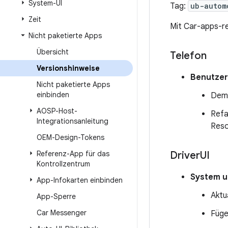
System-UI
Tag:
ub-autom
Zeit
Mit Car-apps-r
Nicht paketierte Apps
Übersicht
Telefon
Versionshinweise
Benutze
Nicht paketierte Apps
einbinden
Dem 
AOSP-Host-
Refa
Integrationsanleitung
Reso
OEM-Design-Tokens
Referenz-App für das
Driver
UI
Kontrollzentrum
System u
App-Infokarten einbinden
Aktu
App-Sperre
Car Messenger
Füge