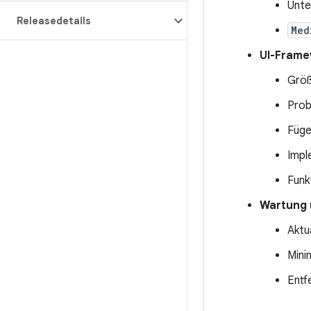
Unte
Releasedetails
Med
UI-Frame
Größ
Prob
Füge
Impl
Funk
Wartung 
Aktu
Mini
Entf