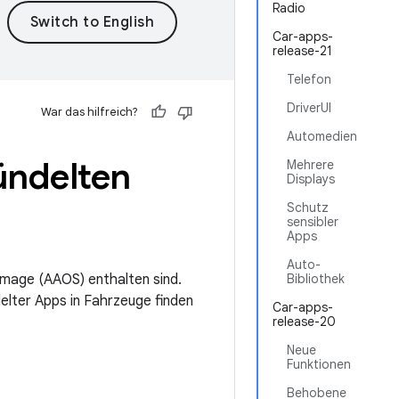
Radio
Car-apps-
release-21
Telefon
DriverUI
War das hilfreich?
Automedien
ündelten
Mehrere
Displays
Schutz
sensibler
Apps
Auto-
image (AAOS) enthalten sind.
Bibliothek
delter Apps in Fahrzeuge finden
Car-apps-
release-20
Neue
Funktionen
Behobene