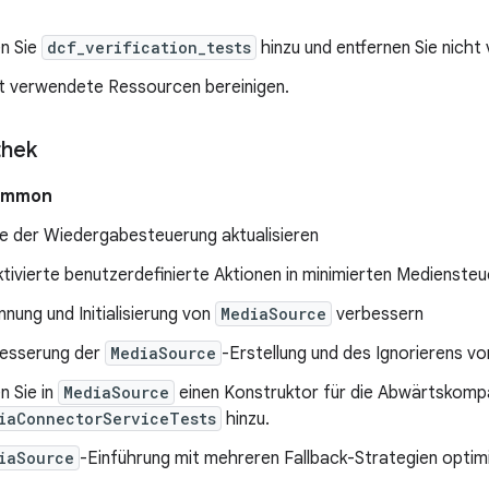
n Sie
dcf_verification_tests
hinzu und entfernen Sie nich
t verwendete Ressourcen bereinigen.
thek
ommon
e der Wiedergabesteuerung aktualisieren
tivierte benutzerdefinierte Aktionen in minimierten Mediensteu
nnung und Initialisierung von
MediaSource
verbessern
esserung der
MediaSource
-Erstellung und des Ignorierens v
n Sie in
MediaSource
einen Konstruktor für die Abwärtskompat
iaConnectorServiceTests
hinzu.
iaSource
-Einführung mit mehreren Fallback-Strategien optim