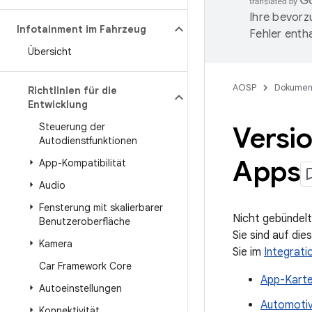
Ihre bevorz
Infotainment im Fahrzeug
Fehler entha
Übersicht
AOSP
Dokumen
Richtlinien für die
Entwicklung
Steuerung der
Versi
Autodienstfunktionen
Apps
App-Kompatibilität
Audio
Fensterung mit skalierbarer
Nicht gebündelt
Benutzeroberfläche
Sie sind auf di
Kamera
Sie im
Integrati
Car Framework Core
App-Karte
Autoeinstellungen
Automoti
Konnektivität