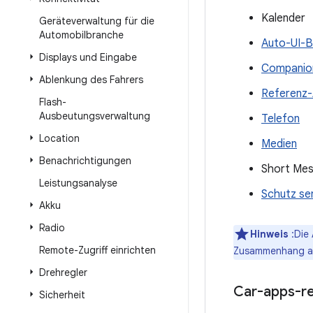
Kalender
Geräteverwaltung für die
Automobilbranche
Auto-UI-B
Displays und Eingabe
Companio
Ablenkung des Fahrers
Referenz-
Flash-
Ausbeutungsverwaltung
Telefon
Location
Medien
Benachrichtigungen
Short Mes
Leistungsanalyse
Schutz se
Akku
Radio
Hinweis
:Die 
Remote-Zugriff einrichten
Zusammenhang au
Drehregler
Car-apps-r
Sicherheit