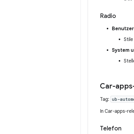
Radio
Benutzer
Stil
System u
Stel
Car-apps-
Tag:
ub-autom
In Car-apps-re
Telefon