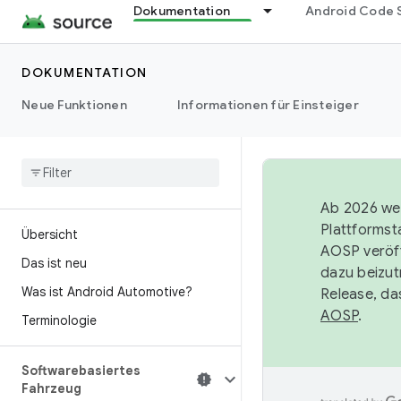
Dokumentation
Android Code 
DOKUMENTATION
Neue Funktionen
Informationen für Einsteiger
Ab 2026 wer
Plattformst
Übersicht
AOSP veröff
Das ist neu
dazu beizut
Was ist Android Automotive?
Release, da
AOSP
.
Terminologie
Softwarebasiertes
Fahrzeug