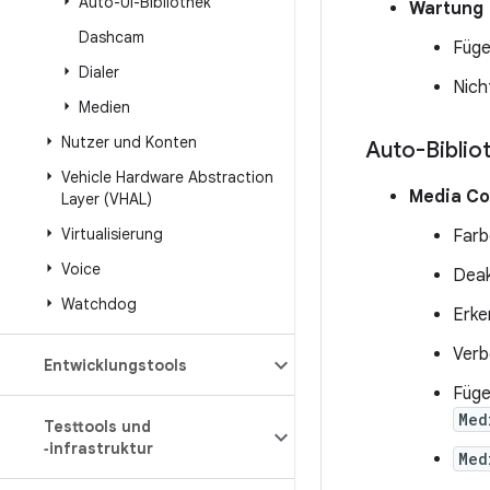
Auto-UI-Bibliothek
Wartung
Dashcam
Füge
Dialer
Nich
Medien
Nutzer und Konten
Auto-Biblio
Vehicle Hardware Abstraction
Media C
Layer (VHAL)
Virtualisierung
Farb
Voice
Deak
Watchdog
Erke
Verb
Entwicklungstools
Füge
Med
Testtools und
‑infrastruktur
Med