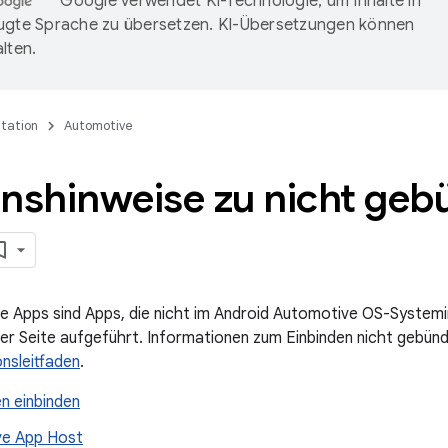
Google verwendet KI-Technologie, um Inhalte in
ugte Sprache zu übersetzen. KI-Übersetzungen können
lten.
tation
Automotive
onshinweise zu nicht geb
e Apps sind Apps, die nicht im Android Automotive OS-System
eser Seite aufgeführt. Informationen zum Einbinden nicht gebün
onsleitfaden
.
n einbinden
ve App Host