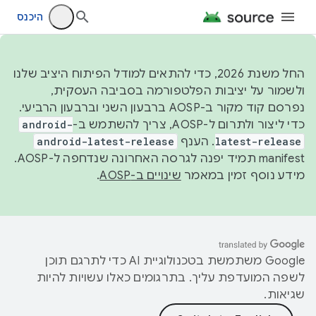
היכנס
החל משנת 2026, כדי להתאים למודל הפיתוח היציב שלנו
ולשמור על יציבות הפלטפורמה בסביבה העסקית,
נפרסם קוד מקור ב-AOSP ברבעון השני וברבעון הרביעי.
כדי ליצור ולתרום ל-AOSP, צריך להשתמש ב-
android-
latest-release
. הענף
android-latest-release
manifest תמיד יפנה לגרסה האחרונה שנדחפה ל-AOSP.
מידע נוסף זמין במאמר
שינויים ב-AOSP
.
‫Google משתמשת בטכנולוגיית AI כדי לתרגם תוכן
לשפה המועדפת עליך. בתרגומים כאלו עשויות להיות
שגיאות.