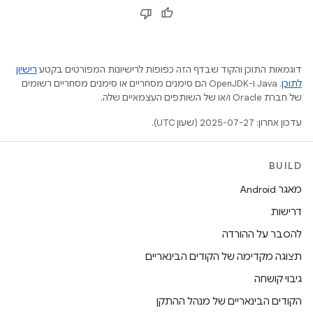
דוגמאות התוכן והקוד שבדף הזה כפופות לרישיונות המפורטים בקטע
רישיון
לתוכן
.‏ Java ו-OpenJDK הם סימנים מסחריים או סימנים מסחריים רשומים
של חברת Oracle ו/או של השותפים העצמאיים שלה.
עדכון אחרון: 2025-07-27 (שעון UTC).
BUILD
מאגר Android
דרישות
להסבר על ההורדה
תצוגה מקדימה של הקודים הבינאריים
גיבוי קושחה
הקודים הבינאריים של מנהל ההתקן