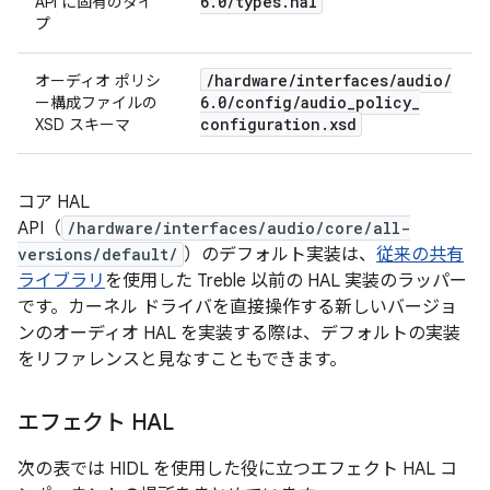
6
.
0
/
types
.
hal
API に固有のタイ
プ
/
hardware
/
interfaces
/
audio
/
オーディオ ポリシ
6
.
0
/
config
/
audio
_
policy
_
ー構成ファイルの
configuration
.
xsd
XSD スキーマ
コア HAL
API（
/hardware/interfaces/audio/core/all-
versions/default/
）のデフォルト実装は、
従来の共有
ライブラリ
を使用した Treble 以前の HAL 実装のラッパー
です。カーネル ドライバを直接操作する新しいバージョ
ンのオーディオ HAL を実装する際は、デフォルトの実装
をリファレンスと見なすこともできます。
エフェクト HAL
次の表では HIDL を使用した役に立つエフェクト HAL コ