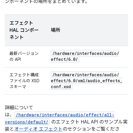
ンポーネントの場所をまとめています。
エフェクト
HAL コンポー
場所
ネント
/
hardware
/
interfaces
/
audio
/
最新バージョン
effect
/
6
.
0
/
の API
/
hardware
/
interfaces
/
audio
/
エフェクト構成
effect
/
6
.
0
/
xml
/
audio
_
effects
_
ファイルの XSD
conf
.
xsd
スキーマ
詳細について
は、
/hardware/interfaces/audio/effect/all-
versions/default/
のエフェクト HAL API のサンプル実
装と
オーディオ エフェクト
のセクションをご覧くださ