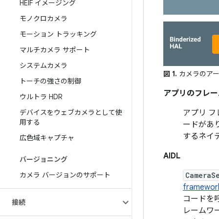
HEIF イメージング
モノクロカメラ
モーション トラッキング
マルチカメラ サポート
システムカメラ
図 1.
カメラのアー
トーチの強さの制御
アプリのフレー
ウルトラ HDR
デバイスをウェブカメラとして使
アプリ フ
用する
ードがあ
するネイ
広色域キャプチャ
AIDL
バージョニング
カメラ バージョンのサポート
CameraS
framework
コードを
接続
レームワ