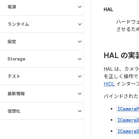
電源
HAL
ハードウ
ランタイム
させるた
設定
HAL の実
Storage
HAL は、カメ
テスト
を正しく操作で
HIDL
インター
最新情報
バインドされた一
ICamera
仮想化
ICamera
ICamera