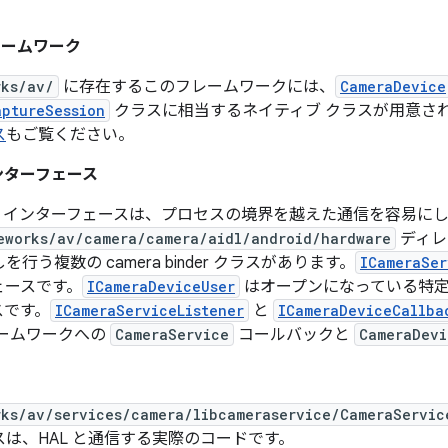
レームワーク
rks/av/
に存在するこのフレームワークには、
CameraDevice
aptureSession
クラスに相当するネイティブ クラスが用意さ
ス
もご覧ください。
 インターフェース
r IPC インターフェースは、プロセスの境界を越えた通信を容易に
eworks/av/camera/camera/aidl/android/hardware
ディレ
行う複数の camera binder クラスがあります。
ICameraSer
ェースです。
ICameraDeviceUser
はオープンになっている特
スです。
ICameraServiceListener
と
ICameraDeviceCallba
レームワークへの
CameraService
コールバックと
CameraDevi
rks/av/services/camera/libcameraservice/CameraServic
は、HAL と通信する実際のコードです。