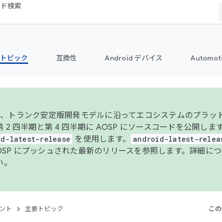
コード検索
トピック
互換性
Android デバイス
Automot
年より、トランク安定版開発モデルに沿ってエコシステムのプラ
 2 四半期と第 4 四半期に AOSP にソースコードを公開しま
id-latest-release
を使用します。
android-latest-relea
AOSP にプッシュされた最新のリリースを参照します。詳細に
い。
ント
主要トピック
この