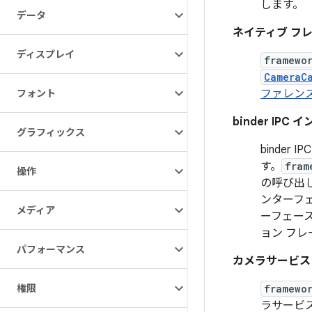
します。
データ
ネイティブ フ
ディスプレイ
framewo
CameraC
フォント
ファレン
binder IPC
グラフィックス
binde
す。
fram
操作
の呼び出しを
ンターフ
メディア
ーフェー
ョン フ
パフォーマンス
カメラサービス
権限
framewo
ラサービス