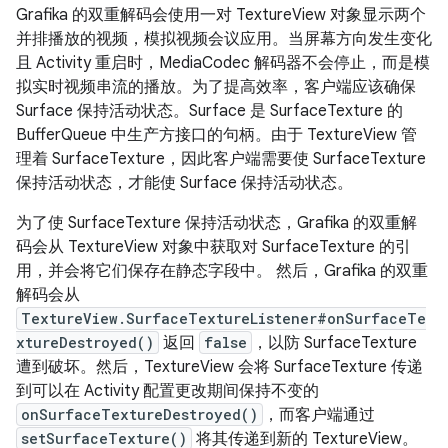
Grafika 的双重解码会使用一对 TextureView 对象显示两个
并排播放的视频，模拟视频会议应用。当屏幕方向发生变化
且 Activity 重启时，MediaCodec 解码器不会停止，而是模
拟实时视频串流的播放。为了提高效率，客户端应该确保
Surface 保持活动状态。Surface 是 SurfaceTexture 的
BufferQueue 中生产方接口的句柄。由于 TextureView 管
理着 SurfaceTexture，因此客户端需要使 SurfaceTexture
保持活动状态，才能使 Surface 保持活动状态。
为了使 SurfaceTexture 保持活动状态，Grafika 的双重解
码会从 TextureView 对象中获取对 SurfaceTexture 的引
用，并会将它们保存在静态字段中。 然后，Grafika 的双重
解码会从
TextureView.SurfaceTextureListener#onSurfaceTe
xtureDestroyed()
返回
false
，以防 SurfaceTexture
遭到破坏。然后，TextureView 会将 SurfaceTexture 传递
到可以在 Activity 配置更改期间保持不变的
onSurfaceTextureDestroyed()
，而客户端通过
setSurfaceTexture()
将其传递到新的 TextureView。