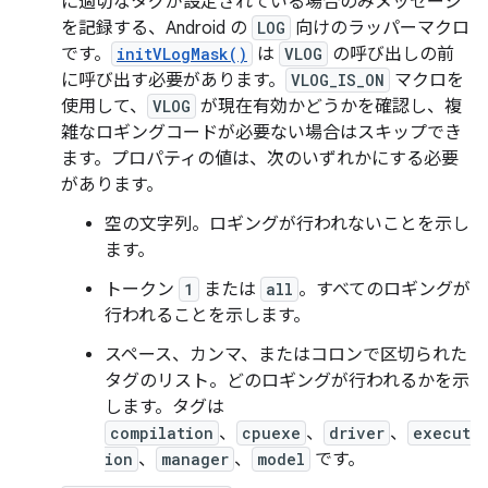
に適切なタグが設定されている場合のみメッセージ
を記録する、Android の
LOG
向けのラッパーマクロ
です。
initVLogMask()
は
VLOG
の呼び出しの前
に呼び出す必要があります。
VLOG_IS_ON
マクロを
使用して、
VLOG
が現在有効かどうかを確認し、複
雑なロギングコードが必要ない場合はスキップでき
ます。プロパティの値は、次のいずれかにする必要
があります。
空の文字列。ロギングが行われないことを示し
ます。
トークン
1
または
all
。すべてのロギングが
行われることを示します。
スペース、カンマ、またはコロンで区切られた
タグのリスト。どのロギングが行われるかを示
します。タグは
compilation
、
cpuexe
、
driver
、
execut
ion
、
manager
、
model
です。