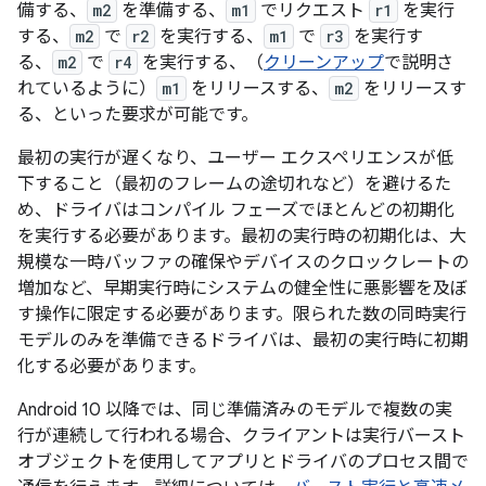
備する、
m2
を準備する、
m1
でリクエスト
r1
を実行
する、
m2
で
r2
を実行する、
m1
で
r3
を実行す
る、
m2
で
r4
を実行する、（
クリーンアップ
で説明さ
れているように）
m1
をリリースする、
m2
をリリースす
る、といった要求が可能です。
最初の実行が遅くなり、ユーザー エクスペリエンスが低
下すること（最初のフレームの途切れなど）を避けるた
め、ドライバはコンパイル フェーズでほとんどの初期化
を実行する必要があります。最初の実行時の初期化は、大
規模な一時バッファの確保やデバイスのクロックレートの
増加など、早期実行時にシステムの健全性に悪影響を及ぼ
す操作に限定する必要があります。限られた数の同時実行
モデルのみを準備できるドライバは、最初の実行時に初期
化する必要があります。
Android 10 以降では、同じ準備済みのモデルで複数の実
行が連続して行われる場合、クライアントは実行バースト
オブジェクトを使用してアプリとドライバのプロセス間で