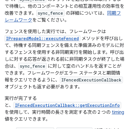
で待機し、他のコンポーネントとの相互運用性の効率性を
改善できます。
sync_fence
の詳細については、
同期フ
レームワーク
をご覧ください。
フェンスを使用した実行では、フレームワークは
IPreparedModel::executeFenced
メソッドを呼び出し
て、待機する同期フェンスを備えた準備済みのモデルに対
するフェンスを使用する非同期実行を開始します。呼び出
しに対する応答が返される前に非同期タスクが終了した場
合は、
sync_fence
に対して空のハンドルを返すことが
できます。フレームワークがエラー ステータスと期間情
報をクエリできるように、
IFencedExecutionCallback
オブジェクトも返す必要があります。
実行が完了する
と、
IFencedExecutionCallback::getExecutionInfo
を使用して、実行時間の長さを測定する次の 2 つの
timing
値をクエリできます。