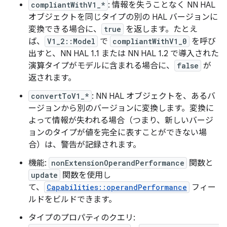
compliantWithV1_*
: 情報を失うことなく NN HAL
オブジェクトを同じタイプの別の HAL バージョンに
変換できる場合に、
true
を返します。たとえ
ば、
V1_2::Model
で
compliantWithV1_0
を呼び
出すと、NN HAL 1.1 または NN HAL 1.2 で導入された
演算タイプがモデルに含まれる場合に、
false
が
返されます。
convertToV1_*
: NN HAL オブジェクトを、あるバ
ージョンから別のバージョンに変換します。変換に
よって情報が失われる場合（つまり、新しいバージ
ョンのタイプが値を完全に表すことができない場
合）は、警告が記録されます。
機能:
nonExtensionOperandPerformance
関数と
update
関数を使用し
て、
Capabilities::operandPerformance
フィー
ルドをビルドできます。
タイプのプロパティのクエリ: