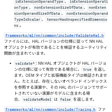
isExtensionOperandType
、
isExtensionOperati
onType
、
nonExtensionSizeOfData
、
nonExten
sionOperandSizeOfData
、
nonExtensionOperand
TypeIsScalar
、
tensorHasUnspecifiedDimensio
ns
。
frameworks/ml/nn/common/include/ValidateHal.h
ファイルには、HAL バージョンの仕様に従って NN HAL
オブジェクトが有効であることを検証するユーティリティ
関数が含まれています。
validate*
: NN HAL オブジェクトが HAL バージョ
ンの仕様に従って有効である場合に、
true
を返し
ます。OEM タイプと拡張機能タイプは検証されませ
ん。たとえば、存在しないオペランド インデックス
を参照する演算や、その HAL のバージョンでサポー
トされていない演算がモデルに含まれる場
合、
validateModel
は
false
を返します。
frameworks/ml/nn/common/include/Tracing.h
ファ