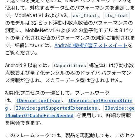
て返す値を決定するには、NNAPI ベンチマーク アプリを
使用して、対応するデータ型のパフォーマンスを測定しま
す。MobileNet v1 および v2、
asr_float
、
tts_float
のモデルは 32 ビット浮動小数点数値のパフォーマンスの
測定に、MobileNet v1 および v2 の量子化モデルは 8 ビッ
トの量子化された値のパフォーマンスの測定に推奨されま
す。詳細については、
Android 機械学習テストスイート
を
ご覧ください。
Android 9 以前では、
Capabilities
構造体には浮動小数
点数および量子化テンソルのみのドライバ パフォーマン
ス情報が含まれ、スカラーデータ型は含まれません。
初期化プロセスの一環として、フレームワーク
は、
IDevice::getType
、
IDevice::getVersionStrin
g
、
IDevice:getSupportedExtensions
、
IDevice::ge
tNumberOfCacheFilesNeeded
を使用して、詳細な情報
を照会できます。
このフレームワークでは、製品を再起動しても、このセク