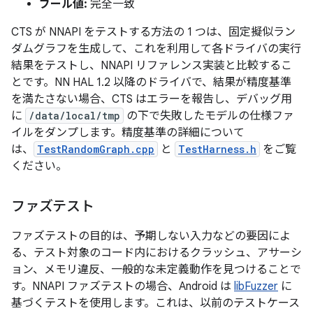
ブール値:
完全一致
CTS が NNAPI をテストする方法の 1 つは、固定擬似ラン
ダムグラフを生成して、これを利用して各ドライバの実行
結果をテストし、NNAPI リファレンス実装と比較するこ
とです。NN HAL 1.2 以降のドライバで、結果が精度基準
を満たさない場合、CTS はエラーを報告し、デバッグ用
に
/data/local/tmp
の下で失敗したモデルの仕様ファ
イルをダンプします。精度基準の詳細について
は、
TestRandomGraph.cpp
と
TestHarness.h
をご覧
ください。
ファズテスト
ファズテストの目的は、予期しない入力などの要因によ
る、テスト対象のコード内におけるクラッシュ、アサーシ
ョン、メモリ違反、一般的な未定義動作を見つけることで
す。NNAPI ファズテストの場合、Android は
libFuzzer
に
基づくテストを使用します。これは、以前のテストケース