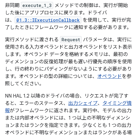
非同期
execute_1_3
メソッドでの制御は、実行が開始
した後にアプリプロセスに戻ります。ドライバ
は、
@1.3::IExecutionCallback
を使用して、実行が完
了したときにフレームワークに通知する必要があります。
実行メソッドに渡される
Request
パラメータは、実行に
使用される入力オペランドと出力オペランドをリスト表示
します。オペランド データを格納するメモリは、最初の
ディメンションの反復処理が最も遅い行優先の順序を使用
し、行の終わりにパディングがないようにする必要があり
ます。オペランドの型の詳細については、
オペランド
を参
照してください。
NN HAL 1.2 以降のドライバの場合、リクエストが完了す
ると、エラーのステータス、
出力シェイプ
、
タイミング情
報
がフレームワークに返されます。実行中、モデルの出力
または内部オペランドには、1 つ以上の不明なディメンシ
ョンまたはランクを指定できます。少なくとも 1 つの出力
オペランドに不明なディメンションまたはランクがある場