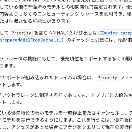
1 以降では、モデルは NN HAL 1.3 における優先順位に基づい
している他の準備済みモデルとの相関関係で設定されます。優
内容よりも多くのコンピューティング リソースを使用でき、
たは枯渇させる可能性があります。
として
Priority
を含む NN HAL 1.3 呼び出しは
IDevice::pre
prepareModelFromCache_1_3
のキャッシュ引数には、暗黙
セラレータの機能に応じて、優先順位をサポートする多くの戦
ります。
のサポートが組み込まれたドライバの場合は、
Priority
フィ
ートします。
がアクセラレータに到達する前であっても、アプリごとの優先
ートします。
ている優先順位の低いモデルを一時停止またはキャンセルし、
いモデルを実行できるようにします。これを行うには、優先順
入し、アクセスがあった場合にフラグをクエリして現在の実行