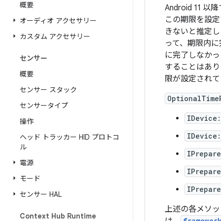
概要
Android 11 
この期限を設定
オーディオ アクセサリー
きないと推定し
カスタム アクセサリー
って、期限内に
に完了しなかっ
センサー
することはあり
概要
限が設定されて
センサー スタック
OptionalTime
センサータイプ
IDevice
操作
IDevice
ヘッド トラッカー HID プロトコ
ル
IPrepar
電源
IPrepar
モード
IPrepar
センサー HAL
上述の各メソッ
Context Hub Runtime
framewor