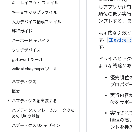
Android 1
キーレイアウト ファイル
じアプリが所有
キー文字マップファイル
順位の低い実行
ンプトする、ま
入力デバイス構成ファイル
移行ガイド
明示的な引数
す。
IDevice::
キーボード デバイス
す。
タッチデバイス
ドライバとアク
getevent ツール
ような戦略があ
validatekeymaps ツール
優先順位
ハプティクス
プロパゲ
概要
実行内容
ハプティクスを実装する
位をサポ
ハプティクス フレームワークのた
実行され
めの UX の基礎
順位の高
ハプティクス UX デザイン
ント
を挿