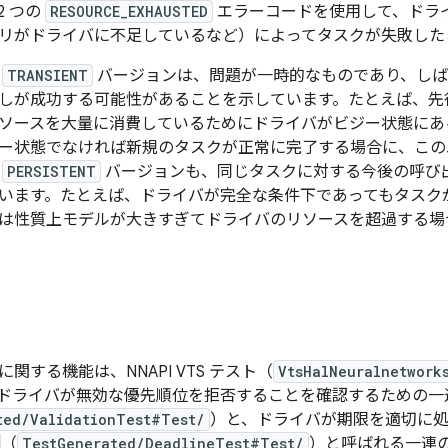
2 つの
RESOURCE_EXHAUSTED
エラーコードを使用して、ドラ
リがドライバに不足しているなど）によってタスクが失敗した
の
TRANSIENT
バージョンは、問題が一時的なものであり、しば
しが成功する可能性があることを示しています。たとえば、先
ソースを大量に消費しているためにドライバがビジー状態にあ
ー状態でなければ新規のタスクが正常に完了する場合に、この
の
PERSISTENT
バージョンも、同じタスクに対する今後の呼び
います。たとえば、ドライバが完全な条件下であってもタスク
は性質上モデルが大きすぎてドライバのリソースを超過する場
関する機能は、NNAPI VTS テスト（
VtsHalNeuralnetwork
ドライバが無効な優先順位を拒否することを確認するための一
ted/ValidationTest#Test/
）と、ドライバが期限を適切に
（
TestGenerated/DeadlineTest#Test/
）と呼ばれる一連