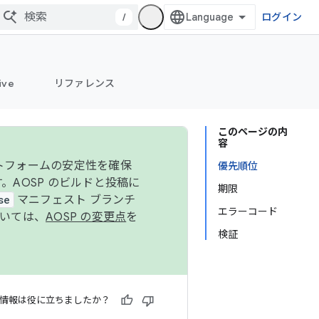
/
ログイン
ive
リファレンス
このページの内
容
ットフォームの安定性を確保
優先順位
す。AOSP のビルドと投稿に
期限
se
マニフェスト ブランチ
エラーコード
ついては、
AOSP の変更点
を
検証
情報は役に立ちましたか？