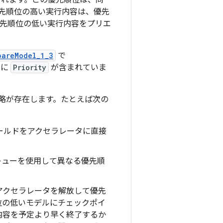
て準備されます。この優先順位は、同
先順位の高い実行内容は、優先
優先順位の低い実行内容をプリエ
pareModel_1_3
で
的に
Priority
が含まれていま
略が存在します。たとえば次の
ールドをアクセラレータに直接
キューを使用して異なる優先順
アクセラレータを解放して優先
位の低いモデルにチェックポイ
内容を予定より早く終了するか