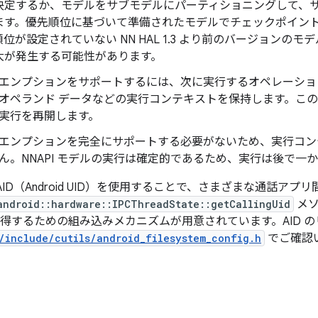
決定するか、モデルをサブモデルに
パーティショニングして、
ます。優先順位に基づいて準備されたモデルでチェックポイン
位が設定されていない NN HAL 1.3 より前のバージョンの
大が発生する可能性があります。
エンプションをサポートするには、次に実行するオペレーショ
オペランド データなどの実行コンテキストを保持します。こ
実行を再開します。
エンプションを完全にサポートする必要がないため、実行コン
ん。NNAPI モデルの実行は確定的であるため、実行は後で一
では、AID（Android UID）を使用することで、さまざまな通話
android::hardware::IPCThreadState::getCallingUid
メソ
を取得するための組み込みメカニズムが用意されています。AID 
s/include/cutils/android_filesystem_config.h
でご確認