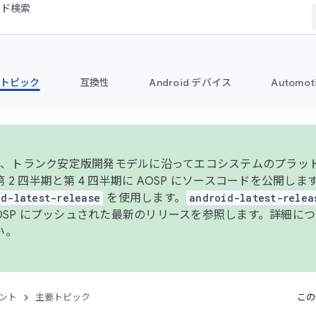
コード検索
トピック
互換性
Android デバイス
Automot
年より、トランク安定版開発モデルに沿ってエコシステムのプラ
 2 四半期と第 4 四半期に AOSP にソースコードを公開しま
id-latest-release
を使用します。
android-latest-relea
AOSP にプッシュされた最新のリリースを参照します。詳細に
い。
ント
主要トピック
この