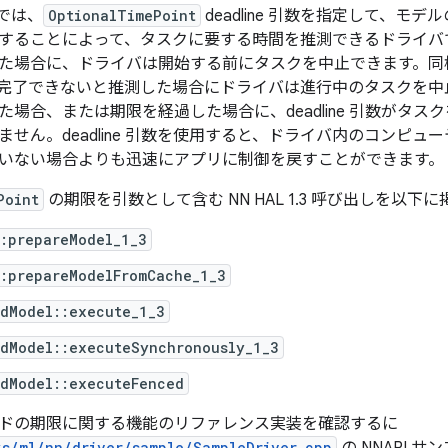
以降では、
OptionalTimePoint
deadline 引数を指定して、モ
することによって、タスクに要する時間を推測できるドライバ
た場合に、ドライバは開始する前にタスクを中止できます。同
完了できないと推測した場合にドライバは進行中のタスクを中
た場合、または期限を経過した場合に、deadline 引数がタ
ません。deadline 引数を使用すると、ドライバ内のコンピュ
いない場合よりも迅速にアプリに制御を戻すことができます。
Point
の期限を引数として含む NN HAL 1.3 呼び出しを以下
::prepareModel_1_3
::prepareModelFromCache_1_3
edModel::execute_1_3
edModel::executeSynchronously_1_3
edModel::executeFenced
ドの期限に関する機能のリファレンス実装を確認するに
ks/ml/nn/driver/sample/SampleDriver.cpp