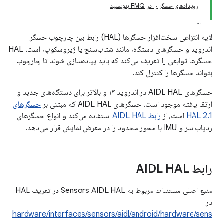
رویدادهای حسگر را در FMQ بنویسید
لایه انتزاعی سخت‌افزار حسگرها (HAL) رابط بین چارچوب حسگر
اندروید و حسگرهای دستگاه، مانند شتاب‌سنج یا ژیروسکوپ، است. HAL
حسگرها توابعی را تعریف می‌کند که باید پیاده‌سازی شوند تا چارچوب
بتواند حسگرها را کنترل کند.
حسگرهای AIDL HAL در اندروید ۱۳ و بالاتر برای دستگاه‌های جدید و
ارتقا یافته موجود است. حسگرهای AIDL HAL که مبتنی بر
حسگرهای
HAL 2.1
است، از
رابط AIDL HAL
استفاده می‌کند و انواع حسگرهای
ردیاب سر و IMU با محور محدود را در معرض نمایش قرار می‌دهد.
رابط AIDL HAL
منبع اصلی مستندات مربوط به Sensors AIDL HAL در تعریف HAL ​​
در
hardware/interfaces/sensors/aidl/android/hardware/sens