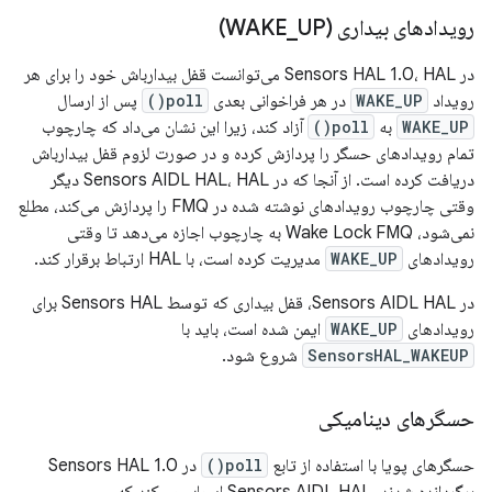
رویدادهای بیداری (WAKE
UP)
_
در Sensors HAL 1.0، HAL می‌توانست قفل بیدارباش خود را برای هر
رویداد
WAKE_UP
در هر فراخوانی بعدی
poll()
پس از ارسال
WAKE_UP
به
poll()
آزاد کند، زیرا این نشان می‌داد که چارچوب
تمام رویدادهای حسگر را پردازش کرده و در صورت لزوم قفل بیدارباش
دریافت کرده است. از آنجا که در Sensors AIDL HAL، HAL دیگر
وقتی چارچوب رویدادهای نوشته شده در FMQ را پردازش می‌کند، مطلع
نمی‌شود، Wake Lock FMQ به چارچوب اجازه می‌دهد تا وقتی
رویدادهای
WAKE_UP
مدیریت کرده است، با HAL ارتباط برقرار کند.
در Sensors AIDL HAL، قفل بیداری که توسط Sensors HAL برای
رویدادهای
WAKE_UP
ایمن شده است، باید با
SensorsHAL_WAKEUP
شروع شود.
حسگرهای دینامیکی
حسگرهای پویا با استفاده از تابع
poll()
در Sensors HAL 1.0