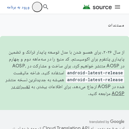
ورود به برنامه
مستندات
از سال ۲۰۲۶، برای همسو شدن با مدل توسعه پایدار ترانک و تضمین
پایداری پلتفرم برای اکوسیستم، کد منبع را در سه‌ماهه دوم و چهارم
در AOSP منتشر خواهیم کرد. برای ساخت و مشارکت در AOSP،
android-latest-release
استفاده کنید. شاخه مانیفست
android-latest-release
همیشه به جدیدترین نسخه منتشر
شده در AOSP ارجاع می‌دهد. برای اطلاعات بیشتر، به
تغییرات در
AOSP
مراجعه کنید.
این صفحه به‌وسیله
ترجمه شده است.