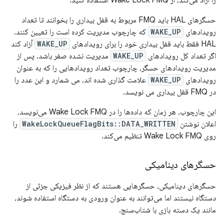
را آزاد می‌کند، از Wake Lock FMQ استفاده کنید.
حسگرهای HAL باید FMQ مربوط به قفل بیداری را بخوانند تا تعداد
رویدادهای
WAKE_UP
که چارچوب مدیریت کرده است را تعیین کنند.
HAL فقط باید قفل بیداری خود را برای رویدادهای
WAKE_UP
آزاد کند
اگر تعداد کل رویدادهای
WAKE_UP
مدیریت نشده صفر باشد. پس از
مدیریت رویدادهای حسگر، چارچوب تعداد رویدادهایی را که به عنوان
رویدادهای
WAKE_UP
علامت گذاری شده اند، می شمارد و این عدد را
در FMQ قفل بیداری می نویسد.
این چارچوب، هر زمان که داده‌ها را در Wake Lock FMQ می‌نویسد،
اعلان نوشتن
WakeLockQueueFlagBits::DATA_WRITTEN
را
روی Wake Lock FMQ تنظیم می‌کند.
حسگرهای دینامیکی
حسگرهای دینامیکی، حسگرهایی هستند که از نظر فیزیکی جزئی از
دستگاه نیستند اما می‌توانند به عنوان ورودی به دستگاه استفاده شوند،
مانند یک دسته بازی با شتاب‌سنج.