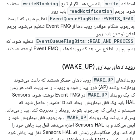
استفاده
write
ارائه می‌دهد. اگر از تابع
writeBlocking
استفاده
شود، پرچم
readNotification
باید روی
EventQueueFlagBits::EVENTS_READ
تنظیم شود، که توسط
چارچوب هنگام خواندن رویدادها از Event FMQ تنظیم می‌شود. پرچم
اعلان نوشتن باید روی
EventQueueFlagBits::READ_AND_PROCESS
تنظیم شود، که
به چارچوب اطلاع می‌دهد که رویدادها در Event FMQ نوشته شده‌اند.
رویدادهای بیداری (WAKE
UP)
_
رویدادهای
WAKE_UP
رویدادهای حسگر هستند که باعث می‌شوند
پردازنده برنامه (AP) فوراً بیدار شود و رویداد را مدیریت کند. هر زمان
که یک رویداد
WAKE_UP
در Event FMQ نوشته شود، Sensors
HAL باید یک قفل بیدارباش ایجاد کند تا اطمینان حاصل شود که
سیستم تا زمانی که چارچوب بتواند رویداد را مدیریت کند، بیدار می‌ماند.
پس از دریافت یک رویداد
WAKE_UP
، چارچوب قفل بیدارباش خود را
ایمن می‌کند و به Sensors HAL اجازه می‌دهد قفل بیدارباش خود را
آزاد کند. برای همگام‌سازی زمانی که Sensors HAL قفل بیدارباش خود