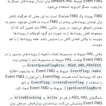
Event FMQ توسط Sensors HAL برای ارسال رویدادهای حسگر به
چارچوب حسگر اندروید استفاده می‌شود.
FMQ رویداد یک FMQ هماهنگ است، به این معنی که هرگونه تلاش
برای نوشتن رویدادهای بیشتر در FMQ نسبت به فضای موجود، منجر به
نوشتن ناموفق می‌شود. در چنین حالتی، HAL باید تعیین کند که آیا
مجموعه فعلی رویدادها را به صورت دو گروه کوچکتر از رویدادها
بنویسد یا وقتی فضای کافی در دسترس باشد، همه رویدادها را با هم
بنویسد.
وقتی HAL مربوط به سنسورها تعداد دلخواه از رویدادهای سنسور را در
Event FMQ نوشت، HAL مربوط به سنسورها باید با نوشتن بیت
EventQueueFlagBits::READ_AND_PROCESS
در
EventFlag::wake
مربوط به Event FMQ، به چارچوب اطلاع
دهد که رویدادها آماده هستند. EventFlag را می‌توان از Event FMQ
با استفاده از
EventFlag::createEventFlag
و تابع
getEventFlagWord()
مربوط به Event FMQ ایجاد کرد.
حسگرهای AIDL HAL از هر دو
write
و
writeBlocking
در
Event FMQ پشتیبانی می‌کنند. پیاده‌سازی پیش‌فرض، مرجعی برای