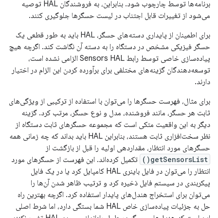
برنامه‌ها توسط چارچوب شود. بنابراین، به فروشندگان HAL توصیه
می‌شود از تغییرات قابل اجتناب در لیست حسگرها جلوگیری کنند.
برای اطمینان از پایداری دسته‌های حسگر، HAL باید به طور قطعی یک
حسگر فیزیکی مشخص در دستگاه را به دسته آن نگاشت کند. اگرچه هیچ
پیاده‌سازی خاصی توسط رابط Sensors HAL الزامی نشده است،
توسعه‌دهندگان گزینه‌های مختلفی برای برآورده کردن این الزام در اختیار
دارند.
برای مثال، فهرست حسگرها را می‌توان با استفاده از ترکیبی از ویژگی‌های
ثابت هر حسگر، مانند فروشنده، مدل و نوع حسگر، مرتب کرد. گزینه
دیگر به این واقعیت متکی است که مجموعه حسگرهای ثابت دستگاه از
نظر سخت‌افزاری ثابت هستند، بنابراین HAL باید بداند که چه زمانی همه
حسگرهای مورد انتظار، مقداردهی اولیه را قبل از بازگشت از
getSensorsList()
تکمیل کرده‌اند. این فهرست از حسگرهای مورد
انتظار را می‌توان در فایل باینری HAL کامپایل کرد یا در یک فایل
پیکربندی در سیستم فایل ذخیره کرد و ترتیب ظاهر شدن آن‌ها را
می‌توان برای استخراج هندل‌های پایدار استفاده کرد. اگرچه بهترین راه
حل به جزئیات پیاده‌سازی خاص HAL شما بستگی دارد، اما شرط اصلی