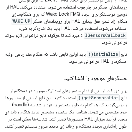
HAL از اولین توصیفگر برای ایجاد Event FMQ که برای نوشتن
رویدادهای حسگر در چارچوب استفاده می‌شود، استفاده می‌کند. HAL از
دومین توصیفگر برای ایجاد Wake Lock FMQ که برای همگام‌سازی
هنگام آزاد شدن قفل بیداری HAL برای رویدادهای حسگر
WAKE_UP
استفاده می‌شود، استفاده می‌کند. HAL باید یک اشاره‌گر به شیء
ISensorsCallback
ذخیره کند تا هرگونه تابع فراخوانی لازم بتواند
فراخوانی شود.
تابع
initialize()
باید اولین تابعی باشد که هنگام مقداردهی اولیه
حسگرهای HAL فراخوانی می‌شود.
حسگرهای موجود را افشا کنید
برای دریافت لیستی از تمام سنسورهای استاتیک موجود در دستگاه، از
تابع
getSensorsList()
استفاده کنید. این تابع لیستی از سنسورها
را برمی‌گرداند که هر کدام به طور منحصر به فرد با شناسه (handle)
خود مشخص می‌شوند. شناسه یک سنسور مشخص نباید هنگام راه‌اندازی
مجدد فرآیند میزبان HAL سنسورها تغییر کند. شناسه‌ها ممکن است در
طول راه‌اندازی مجدد دستگاه و راه‌اندازی مجدد سرور سیستم تغییر کنند.