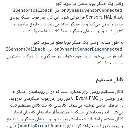
وقتی یک حسگر پویا متصل می‌شود، تابع
onDynamicSensorConnected
در
ISensorsCallback
باید از Sensors HAL فراخوانی شود. این کار، چارچوب حسگر پویای
جدید را مطلع می‌کند و به حسگر اجازه می‌دهد تا از طریق چارچوب
کنترل شود و رویدادهای حسگر توسط کلاینت‌ها مصرف شوند.
به طور مشابه، وقتی یک حسگر پویا قطع می‌شود، تابع
onDynamicSensorDisconnected
در
ISensorsCallback
باید فراخوانی شود تا چارچوب بتواند هر حسگری را که دیگر در دسترس
نیست، حذف کند.
کانال مستقیم
کانال مستقیم روشی برای عملکرد است که در آن رویدادهای حسگر به
جای نوشتن در Event FMQ، با دور زدن چارچوب حسگرهای اندروید،
در حافظه خاصی نوشته می‌شوند. کلاینتی که یک کانال مستقیم ثبت
می‌کند، باید رویدادهای حسگر را مستقیماً از حافظه‌ای که برای ایجاد
کانال مستقیم استفاده شده است، بخواند و رویدادهای حسگر را از طریق
چارچوب دریافت نخواهد کرد. تابع
configDirectReport()
برای