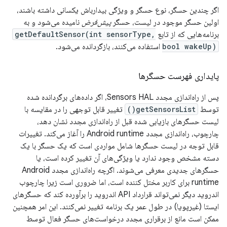
اگر چندین حسگر، نوع حسگر و ویژگی بیدارباش یکسانی داشته باشند،
اولین حسگر موجود در لیست، حسگر
پیش‌فرض
نامیده می‌شود و به
برنامه‌هایی که از تابع
getDefaultSensor(int sensorType,
bool wakeUp)
استفاده می‌کنند، بازگردانده می‌شود.
پایداری فهرست حسگرها
پس از راه‌اندازی مجدد Sensors HAL، اگر داده‌های برگردانده شده
توسط
getSensorsList()
تغییر قابل توجهی را در مقایسه با
لیست حسگرهای بازیابی شده قبل از راه‌اندازی مجدد نشان دهد،
چارچوب، راه‌اندازی مجدد Android runtime را آغاز می‌کند. تغییرات
قابل توجه در لیست حسگرها شامل مواردی است که یک حسگر با یک
دسته مشخص وجود ندارد یا ویژگی‌های آن تغییر کرده است، یا
حسگرهای جدیدی معرفی می‌شوند. اگرچه راه‌اندازی مجدد Android
runtime برای کاربر مختل کننده است، اما ضروری است زیرا چارچوب
اندروید دیگر نمی‌تواند قرارداد API اندروید را برآورده کند که حسگرهای
ایستا (غیرپویا) در طول عمر یک برنامه تغییر نمی‌کنند. این امر همچنین
ممکن است مانع از برقراری مجدد درخواست‌های حسگر فعال توسط