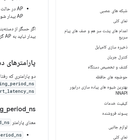
شبکه های عصبی
AP بیدار شود، ذخیره شوند.
نمای کلی
اعدام های پشت سر هم و صف های پیام
بیدار نباید به AP گزارش شوند.
سریع
ذخیره سازی کامپایل
کنترل جریان
پارامترهای د
کشف و تخصیص دستگاه
دو پارامتری که رفتا
حوضچه های حافظه
ing_period_ns
بهترین شیوه های پیاده سازی درایور
rt_latency_ns
NNAPI
کیفیت خدمات
ng
_
period
_
ns
پسوند فروشنده
معنای پارامتر
d_ns
لوازم جانبی
period_ns
نمای کلی