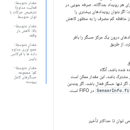
مقدار متوسط:
برای هر رویداد جداگانه. صرفه جویی در
فعالیت مداوم/
FI می توانند بافر کنند مرتبط است: اگر بتوان رویدادهای بیشتری را
تشخیص حرکات با
توان متوسط
از حافظه کم مصرف را به منظور کاهش
مقدار متوسط-
بالا: کاهش بار
وقفه
فزاری باشد و/یا بتواند رویدادهای درون یک مرکز حسگر را بافر
رد، از طریق
مقدار متوسط:
جمع آوری مداوم
داده ها با فرکانس
پایین
مقدار متوسط-
کم: مجموعه
F بین چندین حسگر مشترک باشد، این مقدار ممکن است
حسگرهای کامل
پیوسته
این است که به حسگر اجازه می‌دهیم از کل FIFO استفاده کند، اگر تنها حسگر فعال باشد. اگر چندین
SensorInfo.fi
در FIFO است.
ی توان تا حداکثر تأخیر