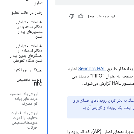
تعلیق
رفتار در حالت تعلیق
این مرور مفید بود؟
اقدامات احتیاطی
هنگام دسته بندی
سنسورهای بیدار
شدن
اقدامات احتیاطی
هنگام استفاده از
حسگرهای بدون بیدار
شدن هنگام تعویض
Sensors HAL
اشاره
بچینگ را اجرا کنید
دارد. مکانی که رویدادهای حسگر در آن بافر می شوند (هاب حسگر و/یا FIFO سخت افزاری) در این صفحه به عنوان "FIFO" نامیده می
اولویت تخصیص
ی‌شوند.
FIFO
ارزش بالا: محاسبه
مرده عابر پیاده
د. بچینگ به بافر کردن رویدادهای حسگر برای
کم مصرف
ایجاد یک رویداد و گزارش آن به
ارزش بالا: فعالیت
متناوب با قدرت
متوسط/تشخیص
حرکات
دسته‌بندی می‌تواند صرفه‌جویی قابل‌توجهی در مصرف انرژی داشته باشد، تنها با بیدار کردن پردازنده برنامه‌های اصلی (AP)، که اندروید را