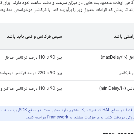
اهی اوقات محدودیت هایی در میزان سرعت و دقت ساعت خود دارند. برای ت
ند تا زمانی که الزامات جدول زیر را برآورده کند، با فرکانس درخواستی متفاوت
استی باشد
سپس فرکانس واقعی باید باشد
maxDela)
بین 90 تا 110 درصد فرکانس حداقل
ر فرکانس
بین 90 تا 220 درصد فرکانس درخواستی
min Delay)
بین 90 تا 110 درصد فرکانس حداکثر و زیر 1100 هرتز
این قرارداد فقط در سطح HAL که
وتی دریافت کنند. برای جزئیات بیشتر، به
Framework
مراجعه کنید.