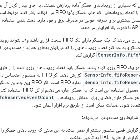
نی که بسیاری از رویدادهای حسگر آماده پردازش هستند، به جای بیدار کردن آن 
توان بالقوه مستقیماً با تعداد رویدادهایی که هاب حسگر و/یا FO
نسیل بیشتری برای صرفه جویی در مصرف برق وجود دارد. دسته‌بندی استفاده 
د.
دسته‌بندی تنها زمانی رخ می‌دهد که یک حسگر دارای یک FIFO سخت‌ا
گر باید حداکثر تعداد رویدادهایی را که می‌توان به‌طور هم‌زمان دسته‌بندی ک
SensorInfo.fifo
گزارش کند.
دهای رزرو شده را از طریق
SensorInfo.fifoReser
گزارش دهد. اگر FIFO به سنسور اختصاص داده شده باشد، آنگاه
SensorInfo.fifoReser
اندازه FIFO است. اگر IFO
صفر باشد. یک مورد معمول استفاده 
هر حسگر دارای فضایی برای حداقل رویدادهای
foReservedEventCount
تفاده شود، ضمانت ممکن است از طریق نرم افزار اعمال شود.
شرایط زیر دسته‌بندی می‌شوند:
 گزارش فعلی سنسور بیشتر از صفر است، به این معنی که رویدادهای حسگر را م
 طریق HAL به تأخیر انداخت.