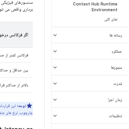
سنسورهای فیزیکی گ
Context Hub Runtime
برداری واقعی می توا
Environment
نمای کلی
اگر فرکانس درخو
رسانه ها
عملکرد
فرکانس کمتر از حداقل (<1/y
مجوزها
بین حداقل و حداکث
قدرت
بالاتر از حداکثر فرکانس (>1/
زمان اجرا
توجه:
چارچوب، نرخ های متفا
تنظیمات