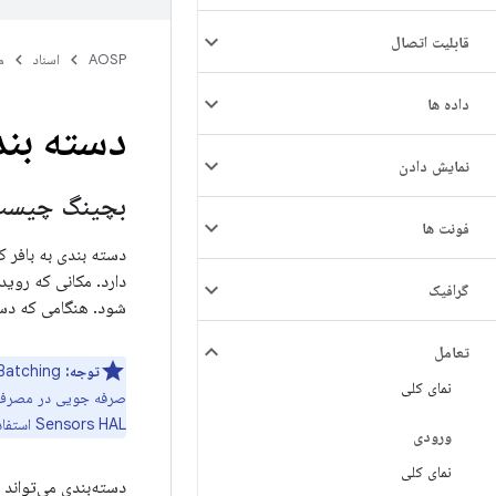
قابلیت اتصال
AOSP
اسناد
م
داده ها
دسته بن
نمایش دادن
بچینگ چیست
فونت ها
دسته بندی به بافر کردن رویدادهای 
گرافیک
شود. هنگامی که دسته‌ب
تعامل
توجه:
Batching و تابع
نمای کلی
صرفه جویی در مصرف ا
Sensors HAL استفاده می شود.
ورودی
نمای کلی