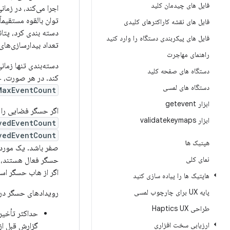
فایل های چیدمان کلید
اجرا می‌کند، در زما
فایل های نقشه کاراکترهای کلیدی
دسته بندی کرد، پتا
فایل های پیکربندی دستگاه را وارد کنید
تعداد بیدار‌سازی‌های AP با قدرت بالا افزایش می‌ده
راهنمای مهاجرت
دستگاه های صفحه کلید
کند. در هر صورت، حس
دستگاه های لمسی
MaxEventCount
ابزار getevent
اگر حسگر فضایی را در یک FIFO رزرو کرده باشد، حسگر باید تعداد رویدا
ابزار validatekeymaps
vedEventCount
vedEventCount
هپتیک ها
نمای کلی
حسگر فعال هستند، 
اگر از هاب حسگر اس
هاپتیک ها را پیاده سازی کنید
پایه UX برای چارچوب لمسی
رویدادهای حسگر در 
طراحی Haptics UX
حداکثر تأخیر
ارزیابی سخت افزاری
گزارش قبل از گزارش از