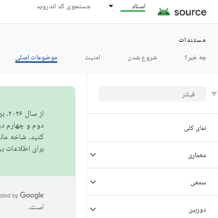
اسناد
جستجوی کد اندروید
مستندات
چه خبر؟
شروع شدن
امنیت
موضوعات اصلی
از 
دوم و چهارم در AOSP منتشر خواهیم کرد. برای ساخت و مشارکت در 
نمای کلی
کنید. شاخه ما
برای اطلاعات ب
معماری
سمعی
است.
دوربین