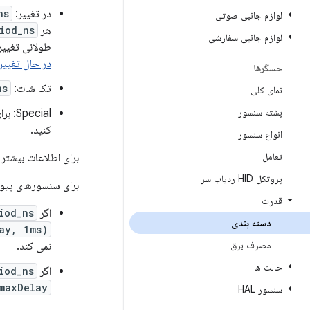
در تغییر:
ns
لوازم جانبی صوتی
هر
iod_ns
لوازم جانبی سفارشی
طولانی تغییر 
در حال تغییر
حسگرها
تک شات:
ns
نمای کلی
پشته سنسور
Special: برای جزئیات در مورد نحوه استفاده
کنید.
انواع سنسور
تعامل
برای اطلاعات بیشتر 
پروتکل HID ردیاب سر
برای سنسورهای پیوس
قدرت
اگر
iod_ns
دسته بندی
ay, 1ms)
مصرف برق
نمی کند.
حالت ها
اگر
iod_ns
maxDelay
سنسور HAL