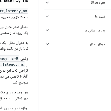
t
_
latency
_
ns
Storage
rt_latency_ns
تست ها
سخت‌افزاری ذخیره شوند، قبل از 
به روز رسانی ها
یک رویداد از سنسور وجود دارد،
به عنوان مثال، یک شتاب
مجازی سازی
50 بار در ثانیه وقفه ایجاد می کند.
وقتی
ency_ns>0
از
t_latency_ns
گزارش کرد. این بدان
سوئیچ کند.
هر رویداد دارای یک 
مهر زمانی باید دقیق