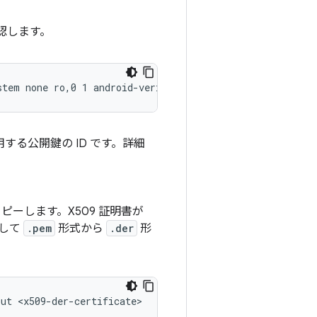
認します。
stem none ro,0 1 android-verity <public-key-id> <path-to
用する公開鍵の ID です。詳細
ーします。X509 証明書が
して
.pem
形式から
.der
形
out <x509-der-certificate>