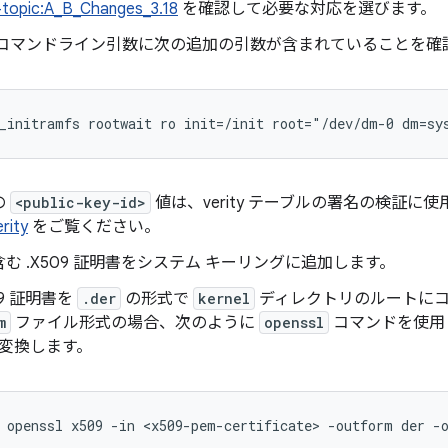
+topic:A_B_Changes_3.18
を確認して必要な対応を選びます。
 コマンドライン引数に次の追加の引数が含まれていることを確
_initramfs rootwait ro init=/init root="/dev/dm-0 dm=sy
の
<public-key-id>
値は、verity テーブルの署名の検証に使
rity
をご覧ください。
む .X509 証明書をシステム キーリングに追加します。
09 証明書を
.der
の形式で
kernel
ディレクトリのルートにコピ
m
ファイル形式の場合、次のように
openssl
コマンドを使用
変換します。
openssl x509 -in <x509-pem-certificate> -outform der -