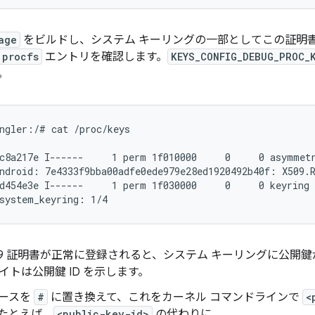
age
をビルドし、システム キーリングの一部としてこの証明
procfs
エントリを確認します。
KEYS_CONFIG_DEBUG_PROC_
。
ngler:/# cat /proc/keys

c8a217e I------     1 perm 1f010000     0     0 asymmetr
ndroid: 7e4333f9bba00adfe0ede979e28ed1920492b40f: X509.R
d454e3e I------     1 perm 1f030000     0     0 keyring

system_keyring: 1/4
09 証明書が正常に登録されると、システム キーリングに公開
イトは公開鍵 ID を示します。
ースを
#
に置き換えて、これをカーネル コマンドラインで
<
たとえば、
<public-key-id>
の代わりに