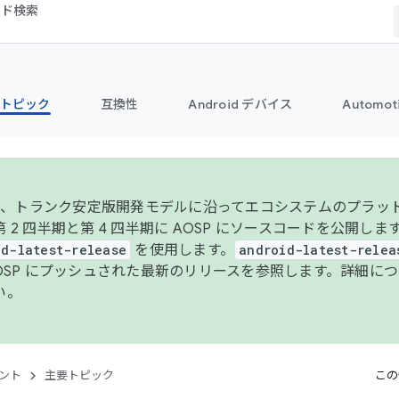
コード検索
トピック
互換性
Android デバイス
Automot
年より、トランク安定版開発モデルに沿ってエコシステムのプラ
 2 四半期と第 4 四半期に AOSP にソースコードを公開しま
id-latest-release
を使用します。
android-latest-relea
AOSP にプッシュされた最新のリリースを参照します。詳細に
い。
ント
主要トピック
この