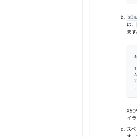
zIm
は、
ます
a
1
A
2
.
X5
イラ
スペ
す。