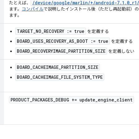
/
device
/
google
/
marlin
/
+
/
android-7
.
1
.
0
_
r1
たとえば、
ます。
コンパイル
で説明したインストール後（ただし再起動前）の d
ます。
TARGET_NO_RECOVERY := true
を定義する
BOARD_USES_RECOVERY_AS_BOOT := true
を定義する
BOARD_RECOVERYIMAGE_PARTITION_SIZE
を定義しない
BOARD_CACHEIMAGE_PARTITION_SIZE
BOARD_CACHEIMAGE_FILE_SYSTEM_TYPE
PRODUCT
_
PACKAGES
_
DEBUG += update
_
engine
_
client