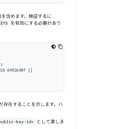
書を含めます。検証するに
KEYS
を有効にする必要があり
i

SA 0492b40f []

鍵が存在することを示します。ハ
public-key-id>
として渡しま