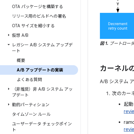
OTA パッケージを構築する
リリース用のビルドへの署名
OTA サイズを縮小する
仮想 A
/
B
図 1.
ブートローダ
レガシー A
/
B システム アップデ
ート
概要
カーネル
A
/
B アップデートの実装
よくある質問
A/B システ
（非推奨）非 A
/
B システム アッ
次のカー
プデート
起動
動的パーティション
revi
タイムゾーン ルール
ram
ユーザーデータ チェックポイン
revi
ト