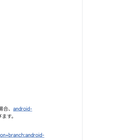
る場合、
android-
びます。
on+branch:android-