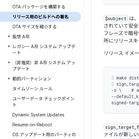
OTA パッケージを構築する
リリース用のビルドへの署名
$subject
は、
されていて安全
OTA サイズを縮小する
フレーズで暗号
仮想 A
/
B
所にリリースキ
レガシー A
/
B システム アップデ
ート
リリース イメ
（非推奨）非 A
/
B システム アッ
プデート
make dist
動的パーティション
sign_targ
タイムゾーン ルール
-o \    # e
--default_k
ユーザーデータ チェックポイン
signed-targ
ト
Dynamic System Updates
Resume-on-Reboot
sign_target_
ァイルが新しい
OS アップデート用のパーティの