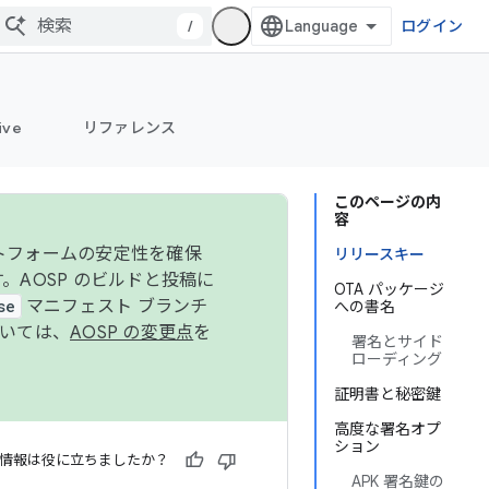
/
ログイン
ive
リファレンス
このページの内
容
ットフォームの安定性を確保
リリースキー
す。AOSP のビルドと投稿に
OTA パッケージ
se
マニフェスト ブランチ
への書名
ついては、
AOSP の変更点
を
署名とサイド
ローディング
証明書と秘密鍵
高度な署名オプ
ション
情報は役に立ちましたか？
APK 署名鍵の