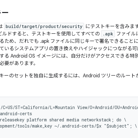
キー
ーは
build/target/product/security
に
テストキーを含みま
をビルドすると、テストキーを使用してすべての
.apk
ファイル
るため、だれでも .apk ファイルに同じキーで署名できることに
ているシステムアプリの置き換えやハイジャックにつながる可
る Android OS イメージには、自分だけがアクセスできる特
必要があります。
キーのセットを独自に生成するには、Android ツリーのルー
/C=US/ST=California/L=Mountain View/O=Android/OU=Androi
android-certs
releasekey platform shared media networkstack; do \

opment/tools/make_key ~/.android-certs/$x "$subject"; \
