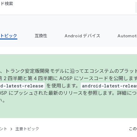
コード検索
トピック
互換性
Android デバイス
Automot
年より、トランク安定版開発モデルに沿ってエコシステムのプラ
 2 四半期と第 4 四半期に AOSP にソースコードを公開しま
id-latest-release
を使用します。
android-latest-relea
AOSP にプッシュされた最新のリリースを参照します。詳細に
い。
ント
主要トピック
この