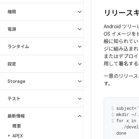
リリース
権限
Android ツリ
電源
OS イメージ
般に知られてい
ランタイム
ジに組み込まれ
またはデプロイす
用して署名する
設定
一意のリリース
Storage
す。
テスト
subject='
mkdir ~/.
最新情報
for x in 
概要
    ./devel
  done
APEX