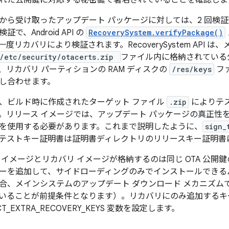
れた公開鍵に対応する秘密鍵で署名されていることを確認しま
から受け取ったアップデート パッケージに対しては、2 回検証
で、Android API の
RecoverySystem.verifyPackage()
度リカバリにより検証されます。RecoverySystem API 
m/etc/security/otacerts.zip
ファイル内に格納されている
、リカバリ パーティションの RAM ディスクの
/res/keys
フ
し合わせます。
、ビルド時に作成されたターゲット ファイル
.zip
によりテス
。リリース イメージでは、アップデート パッケージの真正性
を使用する必要があります。これまで説明したように、
sign_
テストキー証明書は証明書ディレクトリのリリースキー証明書
 イメージとリカバリ イメージが格納するのは同じ OTA 公開
ーを追加して、
サイドローディングのみでインストールできる
、メインシステムのアップデート ダウンロード メカニズムで ota
いることが前提条件となります）。リカバリにのみ追加するキ
T_EXTRA_RECOVERY_KEYS 変数を設定します。