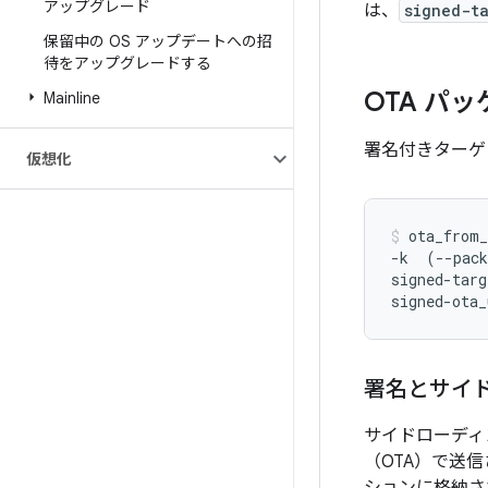
アップグレード
は、
signed-ta
保留中の OS アップデートへの招
待をアップグレードする
OTA パ
Mainline
署名付きターゲッ
仮想化
ota_from_
-k  (--pac
signed-targ
signed-ota_
署名とサイ
サイドローディ
（OTA）で送