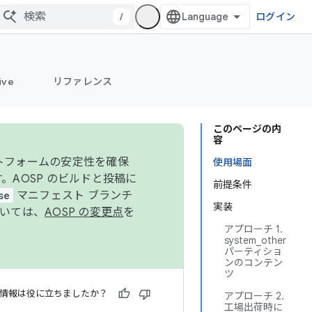
/
ログイン
ive
リファレンス
このページの内
容
ットフォームの安定性を確保
使用場面
す。AOSP のビルドと投稿に
前提条件
se
マニフェスト ブランチ
実装
ついては、
AOSP の変更点
を
アプローチ 1.
system_other
パーティショ
ンのコンテン
ツ
情報は役に立ちましたか？
アプローチ 2.
工場出荷時に