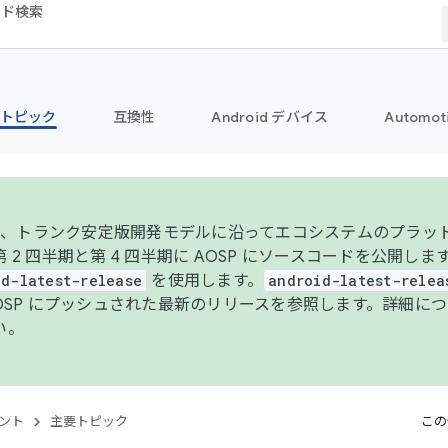
コード検索
トピック
互換性
Android デバイス
Automot
年より、トランク安定版開発モデルに沿ってエコシステムのプラ
 2 四半期と第 4 四半期に AOSP にソースコードを公開しま
id-latest-release
を使用します。
android-latest-relea
AOSP にプッシュされた最新のリリースを参照します。詳細に
い。
ント
主要トピック
この