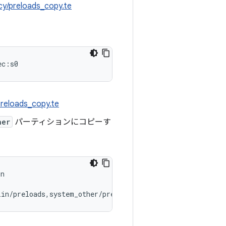
icy/preloads_copy.te
preloads_copy.te
her
パーティションにコピーす
n
