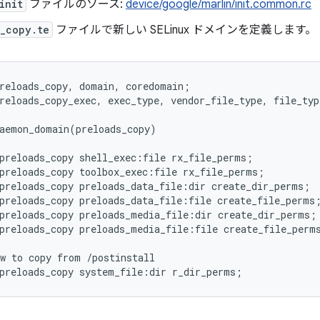
init
ファイルのソース:
device/google/marlin/init.common.rc
_copy.te
ファイルで新しい SELinux ドメインを定義します。
reloads_copy, domain, coredomain;

reloads_copy_exec, exec_type, vendor_file_type, file_typ
aemon_domain(preloads_copy)

preloads_copy shell_exec:file rx_file_perms;

preloads_copy toolbox_exec:file rx_file_perms;

preloads_copy preloads_data_file:dir create_dir_perms;

preloads_copy preloads_data_file:file create_file_perms;
preloads_copy preloads_media_file:dir create_dir_perms;

preloads_copy preloads_media_file:file create_file_perms
w to copy from /postinstall
