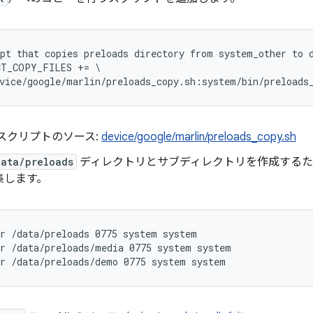
pt that copies preloads directory from system_other to d
T_COPY_FILES += \

スクリプトのソース:
device/google/marlin/preloads_copy.sh
data/preloads
ディレクトリとサブディレクトリを作成するた
集します。
r /data/preloads 0775 system system
r /data/preloads/media 0775 system system
r /data/preloads/demo 0775 system system