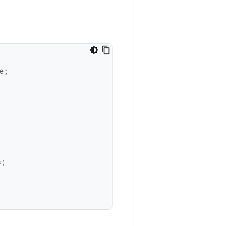
e;



;
