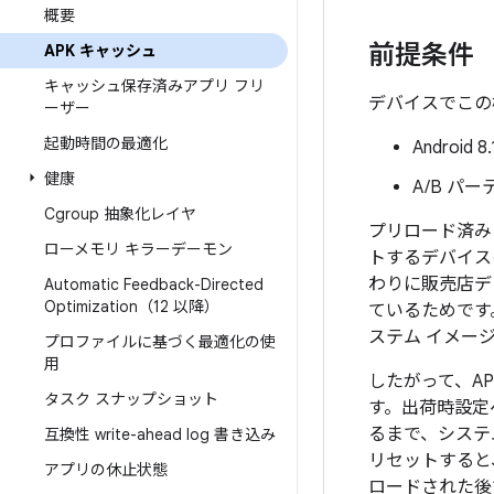
概要
前提条件
APK キャッシュ
キャッシュ保存済みアプリ フリ
デバイスでこの
ーザー
起動時間の最適化
Androi
健康
A/B パ
Cgroup 抽象化レイヤ
プリロード済み
ローメモリ キラーデーモン
トするデバイス
わりに販売店デ
Automatic Feedback-Directed
Optimization（12 以降）
ているためです
ステム イメー
プロファイルに基づく最適化の使
用
したがって、A
タスク スナップショット
す。出荷時設定
るまで、システ
互換性 write-ahead log 書き込み
リセットすると
アプリの休止状態
ロードされた後