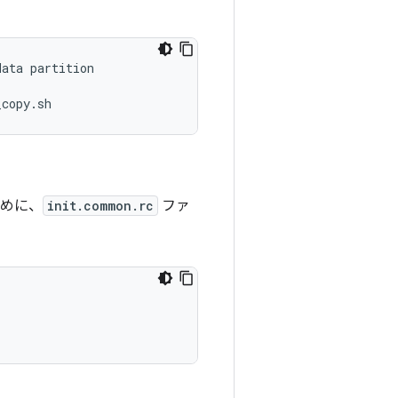
ata partition

めに、
init.common.rc
ファ