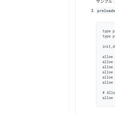
サンプル
preloads
type p
type p
init_d
allow 
allow 
allow 
allow 
allow 
allow 
# Allo