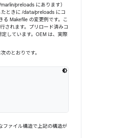
arlin/preloads にあります）
 /data/preloads にコ
Makefile の変更例です。こ
に実行されます。プリロード済みコ
能になると想定しています。OEM は、実際
は次のとおりです。
的なファイル構造で上記の構造が