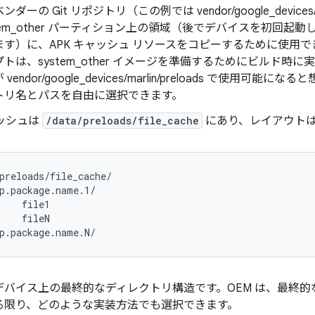
ーの Git リポジトリ（この例では vendor/google_devices/m
tem_other パーティション上の領域（後でデバイスを初回起動したときに
す）に、APK キャッシュ リソースをコピーするために使用できる 
トは、system_other イメージを準備するためにビルド時
vendor/google_devices/marlin/preloads で使用可
トリ名とパスを自由に選択できます。
ャッシュは
/data/preloads/file_cache
にあり、レイアウト
preloads/file_cache/

p.package.name.1/

    file1

    fileN

デバイス上の最終的なディレクトリ構造です。OEM は、最終
る限り、どのような実装方法でも選択できます。