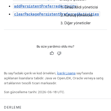
addPersistentPreferredActivity
Cihaz kilidi yöneticisi
clearPackagePersistentPreferredActivities
Kuruluş yöneticisi
Diğer yöneticiler
Bu size yardımcı oldu mu?
Bu sayfadaki içerik ve kod örnekleri,
İçerik Lisansı
sayfasında
açıklanan lisanslara tabidir. Java ve OpenJDK, Oracle ve/veya satış
ortaklarının tescilli ticari markasıdır.
Son güncelleme tarihi: 2026-06-18 UTC.
DERLEME