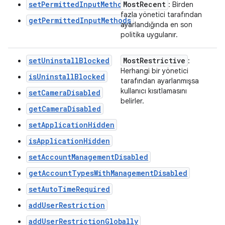
setPermittedInputMethods
Most
Recent
: Birden
fazla yönetici tarafından
getPermittedInputMethods
ayarlandığında en son
politika uygulanır.
setUninstallBlocked
Most
Restrictive
:
Herhangi bir yönetici
isUninstallBlocked
tarafından ayarlanmışsa
kullanıcı kısıtlamasını
setCameraDisabled
belirler.
getCameraDisabled
setApplicationHidden
isApplicationHidden
setAccountManagementDisabled
getAccountTypesWithManagementDisabled
setAutoTimeRequired
addUserRestriction
addUserRestrictionGlobally