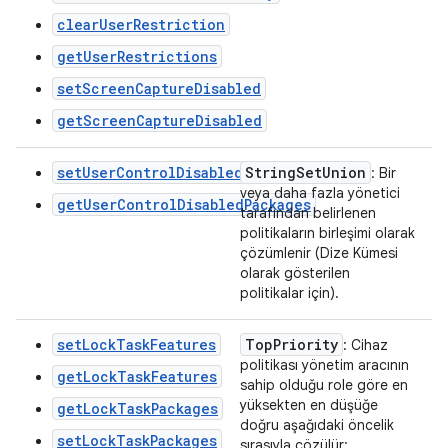
clearUserRestriction
getUserRestrictions
setScreenCaptureDisabled
getScreenCaptureDisabled
setUserControlDisabledPackages
String
Set
Union
: Bir
veya daha fazla yönetici
getUserControlDisabledPackages
tarafından belirlenen
politikaların birleşimi olarak
çözümlenir (Dize Kümesi
olarak gösterilen
politikalar için).
setLockTaskFeatures
Top
Priority
: Cihaz
politikası yönetim aracının
getLockTaskFeatures
sahip olduğu role göre en
yüksekten en düşüğe
getLockTaskPackages
doğru aşağıdaki öncelik
setLockTaskPackages
sırasıyla çözülür: