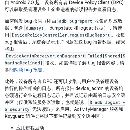
自 Android 7.0 起，设备所有者 Device Policy Client (DPC)
可以获取受管理设备上企业进程的错误报告并查看日志。
如需触发 bug 报告（即由
adb bugreport
收集的对应数
据，包含
dumpsys
、dumpstate 和 logcat 数据），请使
用
DevicePolicyController.requestBugReport
。收集
bug 报告后，系统会提示用户同意发送 bug 报告数据。结果
将由
DeviceAdminReceiver.onBugreport[Failed|Shared|S
haringDeclined]
接收。如需详细了解 bug 报告内容，请
参阅
阅读 bug 报告
。
此外，设备所有者 DPC 还可以收集与用户在受管理设备上
执行的操作相关的日志。所有报告 device_admin 的设备均
必须进行企业进程日志记录，并且该记录由新的日志安全缓
冲区（仅供系统服务器读取，也就是说，
$ adb logcat -
b security
无法读取）来启用。ActivityManager 服务和
Keyguard 组件会将以下事件记录到安全缓冲区：
应用进程启动