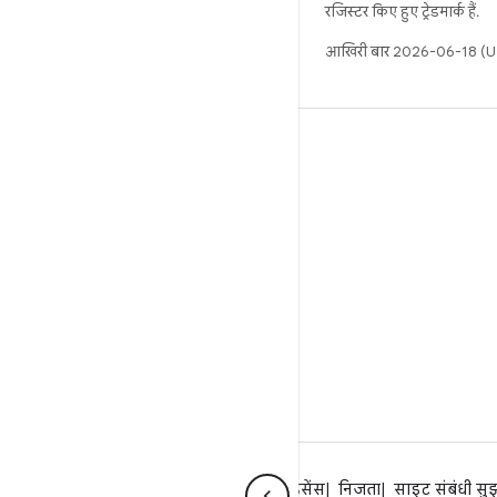
रजिस्टर किए हुए ट्रेडमार्क हैं.
आखिरी बार 2026-06-18 (UT
बिल्ड
Android डेटा संग्रह स्थान
इस्तेमाल संबंधी ज़रूरी बातें
डाउनलोड करने का तरीका
बाइनरी की झलक देखें
फ़ैक्ट्री इमेज
ड्राइवर बाइनरी
Android के बारे में
समुदाय
कानूनी
लाइसेंस
निजता
साइट संबंधी सु