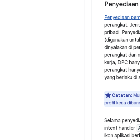
Penyediaan p
Penyediaan pemil
perangkat. Jeni
pribadi. Penyed
(digunakan untu
dinyalakan di p
perangkat dan m
kerja, DPC hanya
perangkat hanya
yang berlaku di 
Catatan:
Mun
profil kerja diba
Selama penyedia
intent handler
ikon aplikasi be