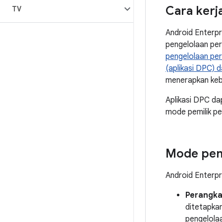
Cara kerj
TV
Android Enterpr
pengelolaan pe
pengelolaan per
(aplikasi DPC) 
menerapkan keb
Aplikasi DPC da
mode pemilik pe
Mode peng
Android Enterp
Perangka
ditetapka
pengelolaa