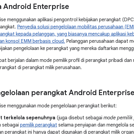
a Android Enterprise
ise menggunakan aplikasi pengontrol kebijakan perangkat (DPC
rangkat.
Penyedia solusi pengelolaan mobilitas perusahaan (EM
angkat kepada pelanggan, yang biasanya mencakup aplikasi keb
dan konsol EMM berbasis cloud.
Pelanggan perusahaan dapat me
ijakan pengelolaan ke perangkat yang mereka daftarkan meng
pat berjalan dalam mode pemilik profil di perangkat pribadi dan
rangkat di perangkat milik perusahaan.
elolaan perangkat Android Enterpris
rise menggunakan mode pengelolaan perangkat berikut:
t terkelola sepenuhnya
(juga disebut sebagai
mode pemilik
n sebagai
pemilik perangkat
selama penyiapan dan mengelola sel
n perangkat ini hanya dapat digunakan di perangkat milik organi