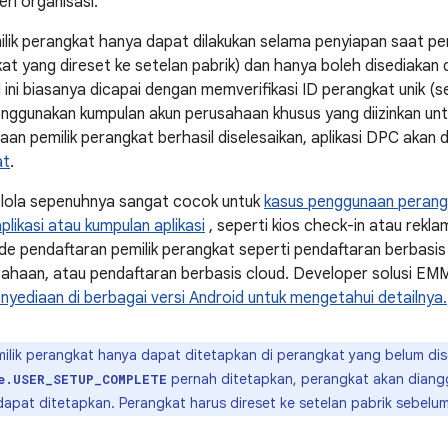
leh organisasi.
lik perangkat hanya dapat dilakukan selama penyiapan saat pe
at yang direset ke setelan pabrik) dan hanya boleh disediakan d
ini biasanya dicapai dengan memverifikasi ID perangkat unik (s
ggunakan kumpulan akun perusahaan khusus yang diizinkan unt
aan pemilik perangkat berhasil diselesaikan, aplikasi DPC akan
at
.
elola sepenuhnya sangat cocok untuk
kasus penggunaan perang
aplikasi atau kumpulan aplikasi
, seperti kios check-in atau rekla
 pendaftaran pemilik perangkat seperti pendaftaran berbasis
ahaan, atau pendaftaran berbasis cloud. Developer solusi EM
yediaan di berbagai versi Android untuk mengetahui detailnya.
ilik perangkat hanya dapat ditetapkan di perangkat yang belum dis
pernah ditetapkan, perangkat akan diangg
e.USER_SETUP_COMPLETE
dapat ditetapkan. Perangkat harus direset ke setelan pabrik sebelum