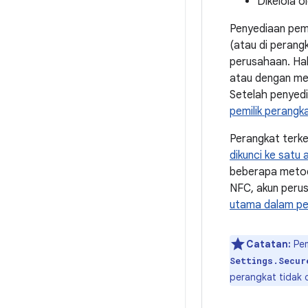
Dikelola o
Penyediaan pemi
(atau di perangk
perusahaan. Hal 
atau dengan men
Setelah penyedi
pemilik perangk
Perangkat terk
dikunci ke satu 
beberapa metode
NFC, akun perus
utama dalam pen
Catatan:
Pem
Settings.Secur
perangkat tidak 