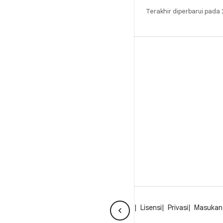
Terakhir diperbarui pad
BUILD
Repositori Android
Persyaratan
Mendownload
Pratinjau biner
Setelan pabrik
Biner driver
Tentang Android
Komunitas
Hukum
Lisensi
Privasi
Masukan 