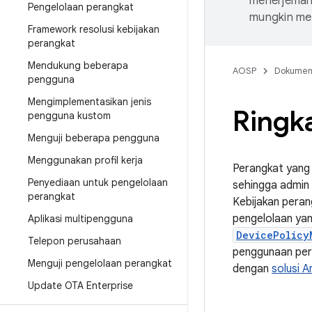
menerjemahk
Pengelolaan perangkat
mungkin me
Framework resolusi kebijakan
perangkat
Mendukung beberapa
AOSP
Dokume
pengguna
Mengimplementasikan jenis
Ringk
pengguna kustom
Menguji beberapa pengguna
Menggunakan profil kerja
Perangkat yang 
Penyediaan untuk pengelolaan
sehingga admin 
perangkat
Kebijakan peran
pengelolaan yan
Aplikasi multipengguna
DevicePolicy
Telepon perusahaan
penggunaan peru
Menguji pengelolaan perangkat
dengan
solusi A
Update OTA Enterprise