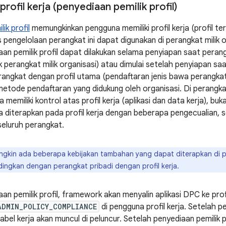
rofil kerja (penyediaan pemilik profil)
ik profil
memungkinkan pengguna memiliki profil kerja (profil terk
s pengelolaan perangkat ini dapat digunakan di perangkat milik 
iaan pemilik profil dapat dilakukan selama penyiapan saat peran
k perangkat milik organisasi) atau dimulai setelah penyiapan sa
erangkat dengan profil utama (pendaftaran jenis bawa perangkat 
etode pendaftaran yang didukung oleh organisasi. Di perangkat
 memiliki kontrol atas profil kerja (aplikasi dan data kerja), buka
 diterapkan pada profil kerja dengan beberapa pengecualian, s
seluruh perangkat.
gkin ada beberapa kebijakan tambahan yang dapat diterapkan di pe
ndingkan dengan perangkat pribadi dengan profil kerja.
an pemilik profil, framework akan menyalin aplikasi DPC ke prof
ADMIN_POLICY_COMPLIANCE
di pengguna profil kerja. Setelah pe
rlabel kerja akan muncul di peluncur. Setelah penyediaan pemilik pr