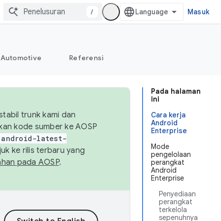
/
Masuk
Automotive
Referensi
Pada halaman
ini
abil trunk kami dan
Cara kerja
Android
sikan kode sumber ke AOSP
Enterprise
android-latest-
Mode
uk ke rilis terbaru yang
pengelolaan
ahan pada AOSP
.
perangkat
Android
Enterprise
Penyediaan
perangkat
terkelola
sepenuhnya