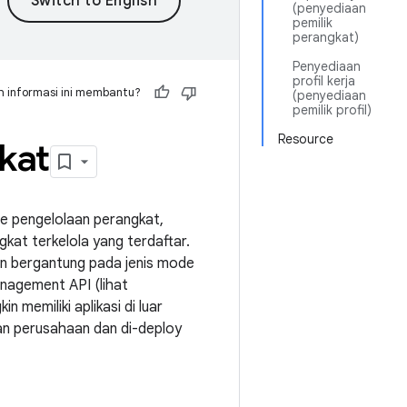
(penyediaan
pemilik
perangkat)
Penyediaan
profil kerja
 informasi ini membantu?
(penyediaan
pemilik profil)
Resource
kat
de pengelolaan perangkat,
kat terkelola yang terdaftar.
in bergantung pada jenis mode
nagement API (lihat
 memiliki aplikasi di luar
an perusahaan dan di-deploy