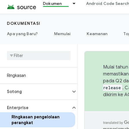
Dokumen
Android Code Searc
DOKUMENTASI
Apa yang Baru?
Memulai
Keamanan
To
Mulai tahun
memastikan 
Ringkasan
pada Q2 da
release
. 
Sotong
dikirim ke 
Enterprise
Ringkasan pengelolaan
perangkat