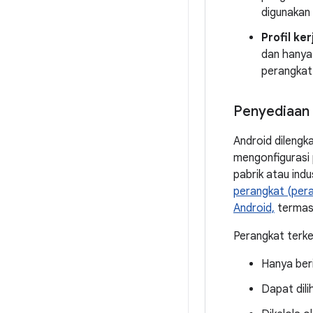
digunakan 
Profil ker
dan hanya 
perangkat 
Penyediaan 
Android dilengk
mengonfigurasi 
pabrik atau ind
perangkat (per
Android,
termasu
Perangkat terke
Hanya beri
Dapat dili