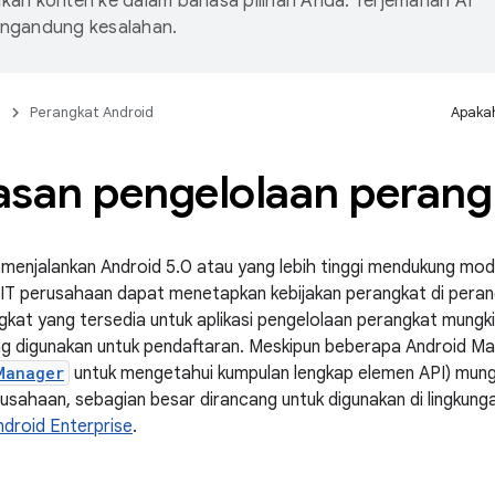
an konten ke dalam bahasa pilihan Anda. Terjemahan AI
ngandung kesalahan.
n
Perangkat Android
Apakah
asan pengelolaan perang
menjalankan Android 5.0 atau yang lebih tinggi mendukung mo
IT perusahaan dapat menetapkan kebijakan perangkat di perang
gkat yang tersedia untuk aplikasi pengelolaan perangkat mungk
g digunakan untuk pendaftaran. Meskipun beberapa Android Ma
Manager
untuk mengetahui kumpulan lengkap elemen API) mungkin
sahaan, sebagian besar dirancang untuk digunakan di lingkung
ndroid Enterprise
.