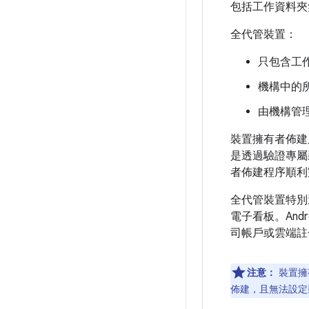
包括工作資料夾
全代管裝置：
只包含工
機構中的
由機構管
裝置擁有者佈建
是透過驗證專屬裝
者佈建程序順利
全代管裝置特別
電子看板。And
司帳戶或雲端註
注意：
裝置擁
佈建，且無法設定