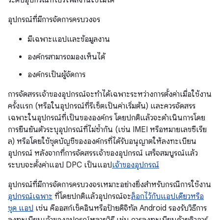
ระดับอุปกรณ์ที่โปรไฟล์งานใช้ไม่ได้
อุปกรณ์ที่มีการจัดการครบวงจร
มีเฉพาะแอปและข้อมูลงาน
องค์กรสามารถมองเห็นได้
องค์กรเป็นผู้จัดการ
การจัดสรรเจ้าของอุปกรณ์จะทำได้เฉพาะระหว่างการตั้งค่าเมื่อใช้งาน
ครั้งแรก (หรือในอุปกรณ์ที่รีเซ็ตเป็นค่าเริ่มต้น) และควรจัดสรร
เฉพาะในอุปกรณ์ที่เป็นขององค์กร โดยปกติแล้วจะดำเนินการโดย
การยืนยันตัวระบุอุปกรณ์ที่ไม่ซ้ำกัน (เช่น IMEI หรือหมายเลขซีเรีย
ล) หรือโดยใช้ชุดบัญชีขององค์กรที่ได้รับอนุญาตให้ลงทะเบียน
อุปกรณ์ หลังจากที่การจัดสรรเจ้าของอุปกรณ์ เสร็จสมบูรณ์แล้ว
ระบบจะตั้งค่าแอป DPC เป็นแอป
เจ้าของอุปกรณ์
อุปกรณ์ที่มีการจัดการครบวงจรเหมาะอย่างยิ่งสำหรับกรณีการใช้งาน
อุปกรณ์เฉพาะ
ที่โดยปกติแล้วอุปกรณ์จะ
ล็อกไว้กับแอปเดียวหรือ
ชุด แอป
เช่น คีออสก์เช็คอินหรือป้ายดิจิทัล Android รองรับวิธีการ