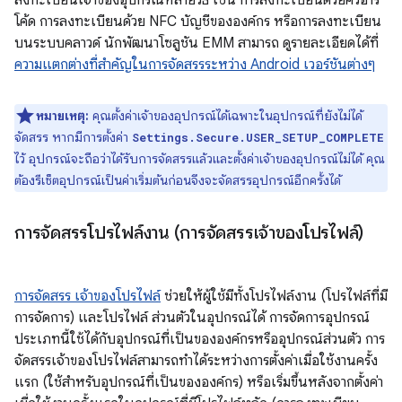
ลงทะเบียนเจ้าของอุปกรณ์หลายวิธี เช่น การลงทะเบียนด้วยคิวอาร์
โค้ด การลงทะเบียนด้วย NFC บัญชีขององค์กร หรือการลงทะเบียน
บนระบบคลาวด์ นักพัฒนาโซลูชัน EMM สามารถ ดูรายละเอียดได้ที่
ความแตกต่างที่สำคัญในการจัดสรรระหว่าง Android เวอร์ชันต่างๆ
หมายเหตุ:
คุณตั้งค่าเจ้าของอุปกรณ์ได้เฉพาะในอุปกรณ์ที่ยังไม่ได้
จัดสรร หากมีการตั้งค่า
Settings.Secure.USER_SETUP_COMPLETE
ไว้ อุปกรณ์จะถือว่าได้รับการจัดสรรแล้วและตั้งค่าเจ้าของอุปกรณ์ไม่ได้ คุณ
ต้องรีเซ็ตอุปกรณ์เป็นค่าเริ่มต้นก่อนจึงจะจัดสรรอุปกรณ์อีกครั้งได้
การจัดสรรโปรไฟล์งาน (การจัดสรรเจ้าของโปรไฟล์)
การจัดสรร เจ้าของโปรไฟล์
ช่วยให้ผู้ใช้มีทั้งโปรไฟล์งาน (โปรไฟล์ที่มี
การจัดการ) และโปรไฟล์ ส่วนตัวในอุปกรณ์ได้ การจัดการอุปกรณ์
ประเภทนี้ใช้ได้กับอุปกรณ์ที่เป็นขององค์กรหรืออุปกรณ์ส่วนตัว การ
จัดสรรเจ้าของโปรไฟล์สามารถทำได้ระหว่างการตั้งค่าเมื่อใช้งานครั้ง
แรก (ใช้สำหรับอุปกรณ์ที่เป็นขององค์กร) หรือเริ่มขึ้นหลังจากตั้งค่า