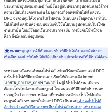
เมื่อใช้งานครั้งแรกในอุปกรณ์ที่มีโปรไฟล์หลัก (การลงทะเบียน
ประเภทนำอุปกรณ์มาเอง) ทั้งนี้ขึ้นอยู่กับประเภทอุปกรณ์และวิธีการ
ลงทะเบียนที่องค์กรรองรับ ในอุปกรณ์ที่จัดสรรด้วยโปรไฟล์งาน
DPC จะควบคุมได้เฉพาะโปรไฟล์งาน (แอปและข้อมูลงาน) เท่านั้น
ไม่ใช่โปรไฟล์ส่วนตัว ระบบจะบังคับใช้นโยบายอุปกรณ์กับโปรไฟล์
งานเท่านั้น โดยมีข้อยกเว้นบางประการ เช่น การบังคับใช้หน้าจอ
ล็อก ซึ่งมีผลกับทั้งอุปกรณ์
หมายเหตุ:
อุปกรณ์ที่เป็นขององค์กรที่มีโปรไฟล์งานอาจมีนโยบาย
เพิ่มเติมบางอย่างที่บังคับใช้ได้เมื่อเทียบกับอุปกรณ์ส่วนตัวที่มีโปรไฟล์งาน
ระหว่างการจัดสรรเจ้าของโปรไฟล์ เฟรมเวิร์กจะคัดลอกแอป DPC
ลงในโปรไฟล์ที่มีการจัดการและเรียกใช้ตัวแฮนเดิล Intent
ADMIN_POLICY_COMPLIANCE
ในผู้ใช้โปรไฟล์งาน เมื่อการ
จัดสรรโปรไฟล์งานเสร็จสมบูรณ์ ไอคอนแอปที่มีป้ายกำกับงานจะ
ปรากฏใน Launcher หลังจากที่การจัดสรรเจ้าของโปรไฟล์เสร็จ
สมบูรณ์แล้ว ระบบจะตั้งค่าแอป DPC เป็นแอป
เจ้าของโปรไฟล์
Android รองรับวิธีการลงทะเบียนโปรไฟล์งานต่างๆ เช่น การลง