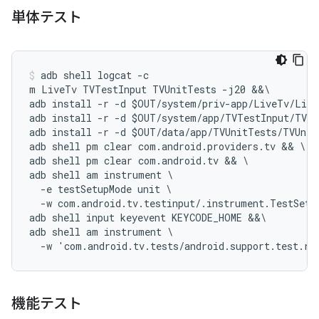
単体テスト
adb shell logcat -c

m LiveTv TVTestInput TVUnitTests -j20 &&\

adb install -r -d $OUT/system/priv-app/LiveTv/Live
adb install -r -d $OUT/system/app/TVTestInput/TVTe
adb install -r -d $OUT/data/app/TVUnitTests/TVUnit
adb shell pm clear com.android.providers.tv && \

adb shell pm clear com.android.tv && \

adb shell am instrument \

  -e testSetupMode unit \

  -w com.android.tv.testinput/.instrument.TestSetup
adb shell input keyevent KEYCODE_HOME &&\

adb shell am instrument \

機能テスト