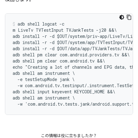
adb shell logcat -c

m LiveTv TVTestInput TVJankTests -j20 &&\

adb install -r -d $OUT/system/priv-app/LiveTv/Live
adb install -r -d $OUT/system/app/TVTestInput/TVTe
adb install -r -d $OUT/data/app/TVJankTests/TVJank
adb shell pm clear com.android.providers.tv &&\

adb shell pm clear com.android.tv &&\

echo "Creating a lot of channels and EPG data, thi
adb shell am instrument \

  -e testSetupMode jank \

  -w com.android.tv.testinput/.instrument.TestSetup
adb shell input keyevent KEYCODE_HOME &&\

adb shell am instrument \

この情報は役に立ちましたか？