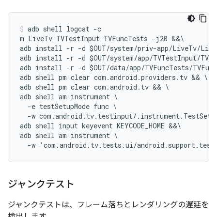
adb shell logcat -c

m LiveTv TVTestInput TVFuncTests -j20 &&\

adb install -r -d $OUT/system/priv-app/LiveTv/Live
adb install -r -d $OUT/system/app/TVTestInput/TVTe
adb install -r -d $OUT/data/app/TVFuncTests/TVFunc
adb shell pm clear com.android.providers.tv && \

adb shell pm clear com.android.tv && \

adb shell am instrument \

  -e testSetupMode func \

  -w com.android.tv.testinput/.instrument.TestSetup
adb shell input keyevent KEYCODE_HOME &&\

adb shell am instrument \

ジャンクテスト
ジャンクテストは、フレーム落ちとレンダリングの遅延を
検出します。