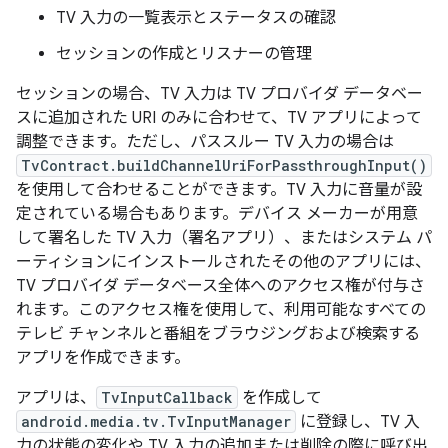
TV 入力の一覧表示とステータスの確認
セッションの作成とリスナーの管理
セッションの場合、TV 入力は TV プロバイダ データベー
スに追加された URI のみに合わせて、TV アプリによって
調整できます。ただし、パススルー TV 入力の場合は
TvContract.buildChannelUriForPassthroughInput()
を使用して合わせることができます。TV 入力に音量が設
定されている場合もあります。デバイス メーカーが用意
して署名した TV 入力（署名アプリ）、またはシステム パ
ーティションにインストールされたその他のアプリには、
TV プロバイダ データベース全体へのアクセス権が付与さ
れます。このアクセス権を使用して、利用可能なすべての
テレビ チャンネルと番組をブラウジングおよび検索する
アプリを作成できます。
アプリは、
TvInputCallback
を作成して
android.media.tv.TvInputManager
に登録し、TV 入
力の状態の変化や TV 入力の追加または削除の際に呼び出