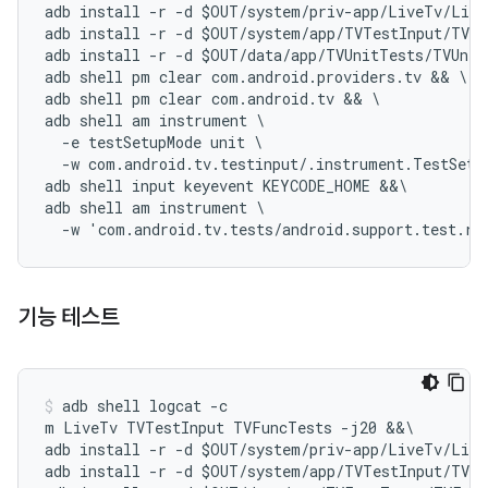
adb install -r -d $OUT/system/priv-app/LiveTv/Live
adb install -r -d $OUT/system/app/TVTestInput/TVTe
adb install -r -d $OUT/data/app/TVUnitTests/TVUnit
adb shell pm clear com.android.providers.tv && \

adb shell pm clear com.android.tv && \

adb shell am instrument \

  -e testSetupMode unit \

  -w com.android.tv.testinput/.instrument.TestSetup
adb shell input keyevent KEYCODE_HOME &&\

adb shell am instrument \

기능 테스트
adb shell logcat -c

m LiveTv TVTestInput TVFuncTests -j20 &&\

adb install -r -d $OUT/system/priv-app/LiveTv/Live
adb install -r -d $OUT/system/app/TVTestInput/TVTe