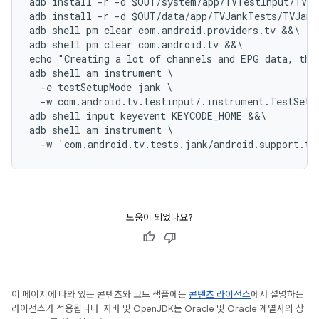
adb install -r -d $OUT/system/app/TVTestInput/TVTe
adb install -r -d $OUT/data/app/TVJankTests/TVJank
adb shell pm clear com.android.providers.tv &&\

adb shell pm clear com.android.tv &&\

echo "Creating a lot of channels and EPG data, thi
adb shell am instrument \

  -e testSetupMode jank \

  -w com.android.tv.testinput/.instrument.TestSetup
adb shell input keyevent KEYCODE_HOME &&\

adb shell am instrument \

도움이 되었나요?
이 페이지에 나와 있는 콘텐츠와 코드 샘플에는
콘텐츠 라이선스
에서 설명하는
라이선스가 적용됩니다. 자바 및 OpenJDK는 Oracle 및 Oracle 계열사의 상