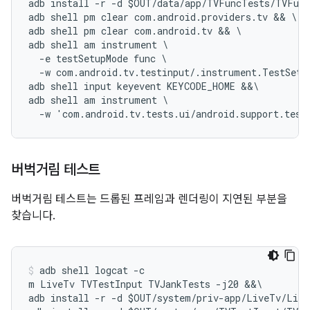
adb install -r -d $OUT/data/app/TVFuncTests/TVFunc
adb shell pm clear com.android.providers.tv && \

adb shell pm clear com.android.tv && \

adb shell am instrument \

  -e testSetupMode func \

  -w com.android.tv.testinput/.instrument.TestSetup
adb shell input keyevent KEYCODE_HOME &&\

adb shell am instrument \

버벅거림 테스트
버벅거림 테스트는 드롭된 프레임과 렌더링이 지연된 부분을
찾습니다.
adb shell logcat -c

m LiveTv TVTestInput TVJankTests -j20 &&\

adb install -r -d $OUT/system/priv-app/LiveTv/Live