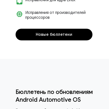
inbox_customize
Исправления для ядра Linux
memory
Исправления от производителей
процессоров
Новые бюллетени
Бюллетень по обновлениям
Android Automotive OS