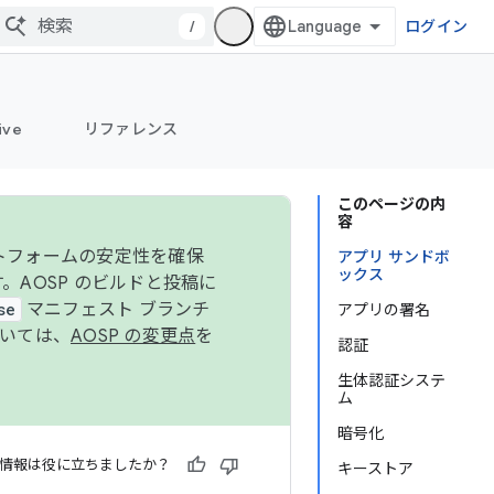
/
ログイン
ive
リファレンス
このページの内
容
ットフォームの安定性を確保
アプリ サンドボ
ックス
す。AOSP のビルドと投稿に
se
マニフェスト ブランチ
アプリの署名
ついては、
AOSP の変更点
を
認証
生体認証システ
ム
暗号化
情報は役に立ちましたか？
キーストア