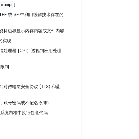
ccomp
）
E 或 SE 中利用缓解技术存在的
资料边界显示内存内容或文件内容
的实现
处理器 [CP]）透视到应用处理
制
的限制
传输层安全协议 (TLS) 和蓝
，账号密码或不记名令牌）
作系统内核中执行任意代码