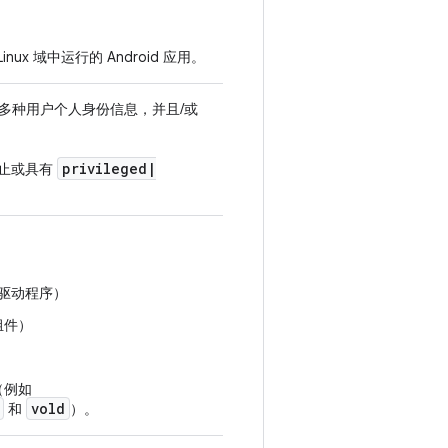
inux 域中运行的 Android 应用。
多种用户个人身份信息，并且/或
privileged
|
止或具有
备驱动程序）
组件）
（例如
vold
和
）。