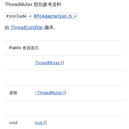
ThreadMutex 類別參考資料
#include <
NfcAdaptation.h
>
由
ThreadCondVar
繼承。
Public 會員函式
ThreadMutex
()
虛擬
~ThreadMutex
()
void
lock
()