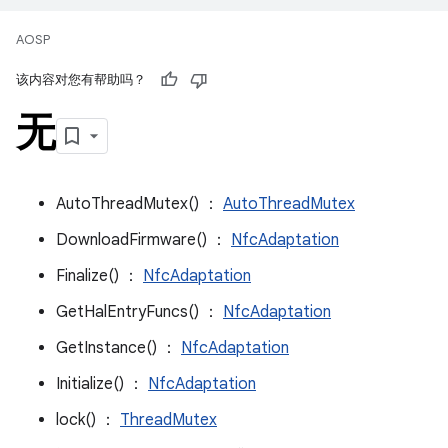
AOSP
该内容对您有帮助吗？
无
AutoThreadMutex() ：
AutoThreadMutex
DownloadFirmware() ：
NfcAdaptation
Finalize() ：
NfcAdaptation
GetHalEntryFuncs() ：
NfcAdaptation
GetInstance() ：
NfcAdaptation
Initialize() ：
NfcAdaptation
lock() ：
ThreadMutex