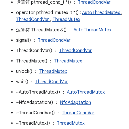
运算符 pthread_cond_t *() ：
ThreadCondVar
operator pthread_mutex_t *() :
AutoThreadMutex
,
ThreadCondVar
,
ThreadMutex
运算符 ThreadMutex &() ：
AutoThreadMutex
signal() ：
ThreadCondVar
ThreadCondVar() ：
ThreadCondVar
ThreadMutex() ：
ThreadMutex
unlock() ：
ThreadMutex
wait() ：
ThreadCondVar
~AutoThreadMutex() ：
AutoThreadMutex
~NfcAdaptation() ：
NfcAdaptation
~ThreadCondVar() ：
ThreadCondVar
~ThreadMutex() ：
ThreadMutex