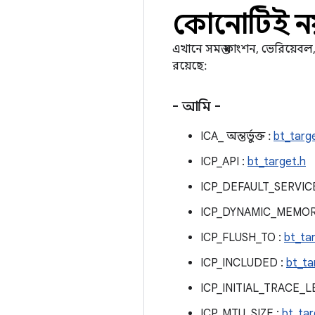
কোনোটিই নয
এখানে সমস্ত ফাংশন, ভেরিয়েব
রয়েছে:
- আমি -
ICA_ অন্তর্ভুক্ত :
bt_targ
ICP_API :
bt_target.h
ICP_DEFAULT_SERVIC
ICP_DYNAMIC_MEMOR
ICP_FLUSH_TO :
bt_ta
ICP_INCLUDED :
bt_ta
ICP_INITIAL_TRACE_L
ICP_MTU_SIZE :
bt_tar