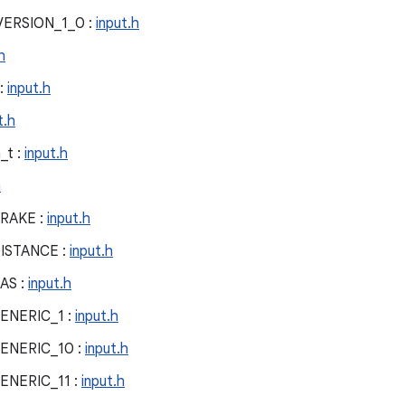
ERSION_1_0 :
input.h
h
 :
input.h
t.h
_t :
input.h
h
RAKE :
input.h
ISTANCE :
input.h
AS :
input.h
ENERIC_1 :
input.h
ENERIC_10 :
input.h
ENERIC_11 :
input.h