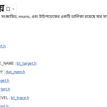
়
ল, সংজ্ঞায়িত, enums, এবং টাইপডেফের একটি তালিকা রয়েছে যার স
et.h
E_NAME :
bt_target.h
Y :
dyn_mem.h
rget.h
rget.h
EVEL :
bt_trace.h
get.h