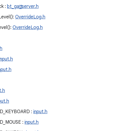
ck :
bt_gatt_server.h
Level():
OverrideLog.h
evel():
OverrideLog.h
.h
input.h
nput.h
t.h
put.h
ID_KEYBOARD :
input.h
ID_MOUSE :
input.h