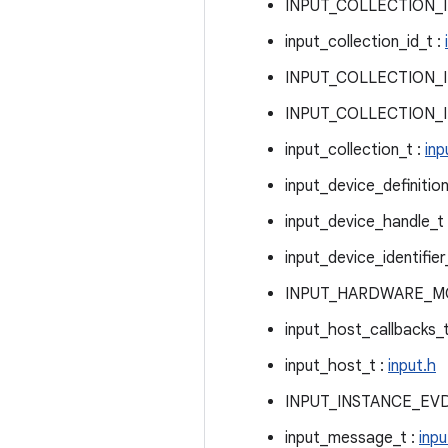
INPUT_COLLECTION_I
input_collection_id_t :
INPUT_COLLECTION_
INPUT_COLLECTION_
input_collection_t :
inp
input_device_definition
input_device_handle_t
input_device_identifier
INPUT_HARDWARE_MO
input_host_callbacks_t
input_host_t :
input.h
INPUT_INSTANCE_EVD
input_message_t :
inpu