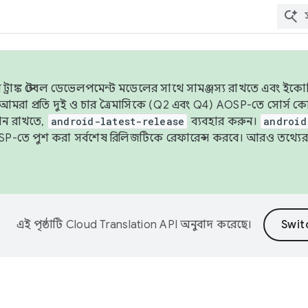
াঙ্ক স্টেবল ডেভেলপমেন্ট মডেলের সাথে সামঞ্জস্য রাখতে এবং ইকোসিস্ট
ে, আমরা প্রতি দুই ও চার ত্রৈমাসিকে (Q2 এবং Q4) AOSP-তে সোর্স
ান রাখতে,
android-latest-release
ব্যবহার করুন।
android
বদা AOSP-তে পুশ করা সর্বশেষ রিলিজটিকে রেফারেন্স করবে। আরও তথ্যের
এই পৃষ্ঠাটি
Cloud Translation API
অনুবাদ করেছে।