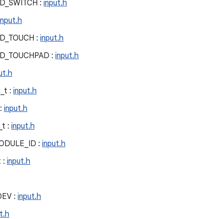
D_SWITCH :
input.h
input.h
ID_TOUCH :
input.h
ID_TOUCHPAD :
input.h
ut.h
_t :
input.h
 :
input.h
_t :
input.h
DULE_ID :
input.h
 :
input.h
EV :
input.h
t.h