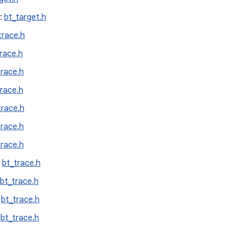
:
bt_target.h
trace.h
race.h
trace.h
trace.h
trace.h
trace.h
trace.h
:
bt_trace.h
bt_trace.h
:
bt_trace.h
:
bt_trace.h