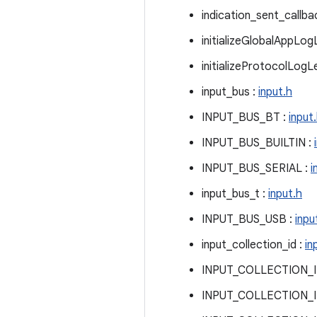
indication_sent_callba
initializeGlobalAppLog
initializeProtocolLogL
input_bus :
input.h
INPUT_BUS_BT :
input
INPUT_BUS_BUILTIN :
INPUT_BUS_SERIAL :
i
input_bus_t :
input.h
INPUT_BUS_USB :
inpu
input_collection_id :
in
INPUT_COLLECTION_
INPUT_COLLECTION_