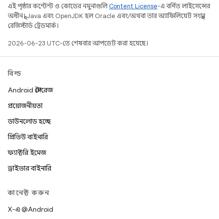
এই পৃষ্ঠার কন্টেন্ট ও কোডের নমুনাগুলি
Content License
-এ বর্ণিত লাইসেন্সের
অধীনস্থ। Java এবং OpenJDK হল Oracle এবং/অথবা তার অ্যাফিলিয়েট সংস্থার
রেজিস্টার্ড ট্রেডমার্ক।
2026-06-23 UTC-তে শেষবার আপডেট করা হয়েছে।
বিল্ড
Android স্টোরেজ
প্রয়োজনীয়তা
ডাউনলোড হচ্ছে
প্রিভিউ বাইনারি
ফ্যাক্টরি ইমেজ
ড্রাইভার বাইনারি
কানেক্ট করুন
X-এ @Android