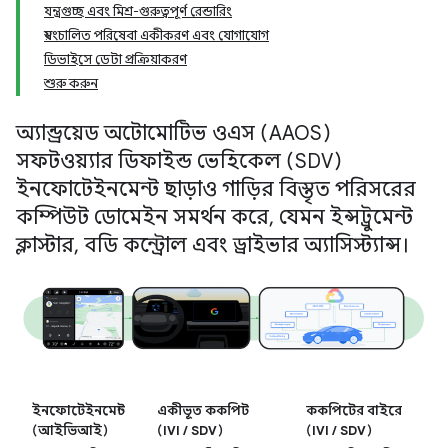
যন্ত্রগুচ্ছ এবং মিশ্র-গুরুত্বপূর্ণ রেন্ডারিং
স্বয়ংচালিত পরিষেবা একীকরণ এবং যোগাযোগ
ডিভাইসে ডেটা প্রক্রিয়াকরণ
শুরু করুন
অ্যান্ড্রয়েড অটোমোটিভ ওএস (AAOS)
সফটওয়্যার ডিফাইন্ড ভেহিকেল (SDV)
ইনফোটেইনমেন্ট ছাড়াও গাড়ির বিস্তৃত পরিসরের
কম্পিউট ডোমেইন সমর্থন করে, যেমন ইন্সট্রুমেন্ট
ক্লাস্টার, বডি কন্ট্রোল এবং ড্রাইভার অ্যাসিস্ট্যান্স।
ইনফোটেইনমেন্ট
একীভূত ককপিট
ককপিটের বাইরে
(আইভিআই)
(IVI / SDV)
(IVI / SDV)