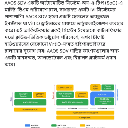
AAOS SDV একটি অটোমোটিভ সিস্টেম-অন-এ-চিপ (SoC)-এ
মাল্টি-ভিএম পরিবেশে চলে, সাধারণত একটি IVI সিস্টেমের
পাশাপাশি। AAOS SDV হলো একটি হেডলেস অ্যান্ড্রয়েড
ইনস্ট্যান্স যা VirtIO ড্রাইভারের মাধ্যমে ভার্চুয়ালাইজেশন ব্যবহার
করে। এই আর্কিটেকচার একই সিস্টেম ইমেজকে কাটলফিশের
মতো ক্লাউড-ভিত্তিক ভার্চুয়াল পরিবেশে, অথবা টার্গেট
হার্ডওয়্যারের যেকোনো VirtIO-সম্মত হাইপারভাইজরে
চালানোর সুযোগ দেয়। AAOS SDV গাড়ির ফাংশনগুলোর জন্য
একটি মানসম্মত, আপডেটেবল এবং নিরাপদ প্ল্যাটফর্ম প্রদান
করে।