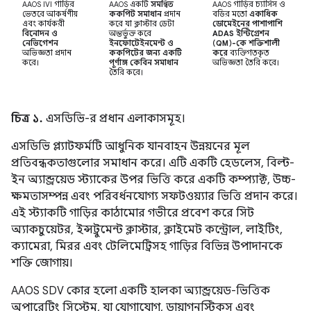
AAOS IVI গাড়ির
AAOS একটি
সমন্বিত
AAOS গাড়ির চ্যাসিস ও
ভেতরে আকর্ষণীয়
ককপিট সমাধান
প্রদান
বডির মতো
একাধিক
এবং কার্যকরী
করে যা ক্লাস্টার ডেটা
ডোমেইনের পাশাপাশি
বিনোদন ও
অন্তর্ভুক্ত করে
ADAS ইন্টিগ্রেশন
নেভিগেশন
ইনফোটেইনমেন্ট ও
(QM)-কে শক্তিশালী
অভিজ্ঞতা প্রদান
ককপিটের জন্য একটি
করে
ব্যক্তিগতকৃত
করে।
পূর্ণাঙ্গ কেবিন সমাধান
অভিজ্ঞতা তৈরি করে।
তৈরি করে।
চিত্র ১.
এসডিভি-র প্রধান এলাকাসমূহ।
এসডিভি প্ল্যাটফর্মটি আধুনিক যানবাহন উন্নয়নের মূল
প্রতিবন্ধকতাগুলোর সমাধান করে। এটি একটি হেডলেস, বিল্ট-
ইন অ্যান্ড্রয়েড স্ট্যাকের উপর ভিত্তি করে একটি কম্প্যাক্ট, উচ্চ-
ক্ষমতাসম্পন্ন এবং পরিবর্ধনযোগ্য সফটওয়্যার ভিত্তি প্রদান করে।
এই স্ট্যাকটি গাড়ির কাঠামোর গভীরে প্রবেশ করে সিট
অ্যাকচুয়েটর, ইন্সট্রুমেন্ট ক্লাস্টার, ক্লাইমেট কন্ট্রোল, লাইটিং,
ক্যামেরা, মিরর এবং টেলিমেট্রিসহ গাড়ির বিভিন্ন উপাদানকে
শক্তি জোগায়।
AAOS SDV কোর হলো একটি হালকা অ্যান্ড্রয়েড-ভিত্তিক
অপারেটিং সিস্টেম, যা যোগাযোগ, ডায়াগনস্টিকস এবং