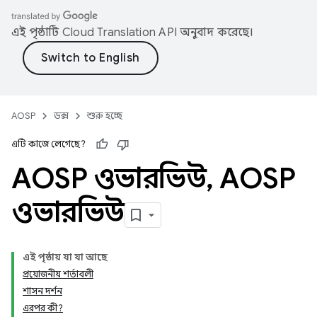
এই পৃষ্ঠাটি
Cloud Translation API
অনুবাদ করেছে।
AOSP
ডক্স
শুরু হচ্ছে
এটি কাজে লেগেছে?
AOSP ওভারভিউ
,
AOSP
ওভারভিউ
এই পৃষ্ঠায় যা যা আছে
প্রয়োজনীয় শর্তাবলী
শাসন ​​দর্শন
এরপর কী?