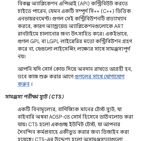
বিকল্প অ্যাপ্লিকেশন এপিআই (API) কন্ট্রিবিউট করতে
চাইতে পারেন, যেমন একটি সম্পূর্ণ সি++ (C++) ভিত্তিক
এনভায়রনমেন্ট। গুগল সেই কন্ট্রিবিউশনটি প্রত্যাখ্যান
করবে, কারণ অ্যান্ড্রয়েড অ্যাপ্লিকেশনগুলোকে ART
রানটাইমে চালানোর জন্য উৎসাহিত করে। একইভাবে,
গুগল GPL বা LGPL লাইব্রেরির মতো কন্ট্রিবিউশন গ্রহণ
করে না, যেগুলো লাইসেন্সিং লক্ষ্যের সাথে সামঞ্জস্যপূর্ণ
নয়।
আপনি যদি সোর্স কোড দিয়ে অবদান রাখতে আগ্রহী হন,
তবে কাজ শুরু করার আগে
গুগলের সাথে যোগাযোগ
করুন
।
সামঞ্জস্য পরীক্ষা স্যুট (CTS)
একটি বিনামূল্যের, বাণিজ্যিক মানের টেস্ট স্যুট, যা
বাইনারি অথবা AOSP-তে সোর্স হিসেবে ডাউনলোড করা
যায়। CTS হলো একগুচ্ছ ইউনিট টেস্ট, যা আপনার
দৈনন্দিন কর্মপ্রবাহে একীভূত করার জন্য ডিজাইন করা
হয়েছে। CTS-এর উদ্দেশ্য হলো অসামঞ্জস্যতাগুলো