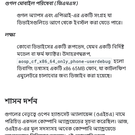
গুগল মোবাইল পরিষেবা (জিএমএস)
গুগল অ্যাপস এবং এপিআই-এর একটি সংগ্রহ যা
ডিভাইসগুলিতে আগে থেকে ইনস্টল করা যেতে পারে।
লক্ষ্য
কোনো ডিভাইসের একটি রূপভেদ, যেমন একটি নির্দিষ্ট
মডেল বা ফর্ম ফ্যাক্টর। উদাহরণস্বরূপ,
aosp_cf_x86_64_only_phone-userdebug
হলো
ডিবাগিং তথ্যসহ একটি x86 65MB ফোন, যা কাটলফিশ
এমুলেটরে চালানোর জন্য ডিজাইন করা হয়েছে।
শাসন ​​দর্শন
গুগলের নেতৃত্বে ওপেন হ্যান্ডসেট অ্যালায়েন্স (ওএইচএ) নামে
পরিচিত একদল কোম্পানি অ্যান্ড্রয়েডের সূচনা করেছিল। আজ,
ওএইচএ-এর মূল সদস্যসহ অনেক কোম্পানি অ্যান্ড্রয়েডে