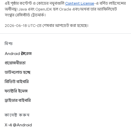
এই পৃষ্ঠার কন্টেন্ট ও কোডের নমুনাগুলি
Content License
-এ বর্ণিত লাইসেন্সের
অধীনস্থ। Java এবং OpenJDK হল Oracle এবং/অথবা তার অ্যাফিলিয়েট
সংস্থার রেজিস্টার্ড ট্রেডমার্ক।
2026-06-18 UTC-তে শেষবার আপডেট করা হয়েছে।
বিল্ড
Android স্টোরেজ
প্রয়োজনীয়তা
ডাউনলোড হচ্ছে
প্রিভিউ বাইনারি
ফ্যাক্টরি ইমেজ
ড্রাইভার বাইনারি
কানেক্ট করুন
X-এ @Android