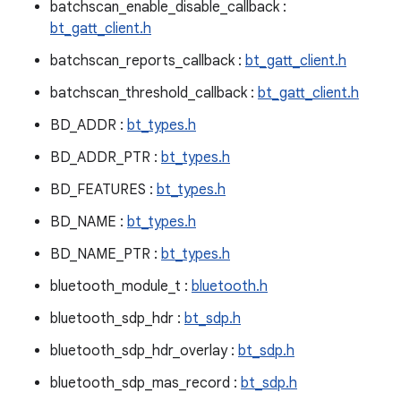
batchscan_enable_disable_callback :
bt_gatt_client.h
batchscan_reports_callback :
bt_gatt_client.h
batchscan_threshold_callback :
bt_gatt_client.h
BD_ADDR :
bt_types.h
BD_ADDR_PTR :
bt_types.h
BD_FEATURES :
bt_types.h
BD_NAME :
bt_types.h
BD_NAME_PTR :
bt_types.h
bluetooth_module_t :
bluetooth.h
bluetooth_sdp_hdr :
bt_sdp.h
bluetooth_sdp_hdr_overlay :
bt_sdp.h
bluetooth_sdp_mas_record :
bt_sdp.h