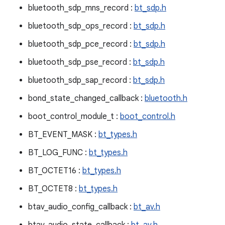
bluetooth_sdp_mns_record :
bt_sdp.h
bluetooth_sdp_ops_record :
bt_sdp.h
bluetooth_sdp_pce_record :
bt_sdp.h
bluetooth_sdp_pse_record :
bt_sdp.h
bluetooth_sdp_sap_record :
bt_sdp.h
bond_state_changed_callback :
bluetooth.h
boot_control_module_t :
boot_control.h
BT_EVENT_MASK :
bt_types.h
BT_LOG_FUNC :
bt_types.h
BT_OCTET16 :
bt_types.h
BT_OCTET8 :
bt_types.h
btav_audio_config_callback :
bt_av.h