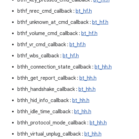
bthf_key_pressed_cmd_callback :
bt_hf.h
bthf_nrec_cmd_callback :
bt_hf.h
bthf_unknown_at_cmd_callback :
bt_hf.h
bthf_volume_cmd_callback :
bt_hf.h
bthf_vr_cmd_callback :
bt_hf.h
bthf_wbs_callback :
bt_hf.h
bthh_connection_state_callback :
bt_hh.h
bthh_get_report_callback :
bt_hh.h
bthh_handshake_callback :
bt_hh.h
bthh_hid_info_callback :
bt_hh.h
bthh_idle_time_callback :
bt_hh.h
bthh_protocol_mode_callback :
bt_hh.h
bthh_virtual_unplug_callback :
bt_hh.h