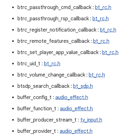
btrc_passthrough_cmd_callback :
bt_rc.h
btrc_passthrough_rsp_callback :
bt_rc.h
btrc_register_notification_callback :
bt_rc.h
btrc_remote_features_callback :
bt_rc.h
btrc_set_player_app_value_callback :
bt_rc.h
btrc_uid_t :
bt_rc.h
btrc_volume_change_callback :
bt_rc.h
btsdp_search_callback :
bt_sdp.h
buffer_config_t :
audio_effect.h
buffer_function_t :
audio_effect.h
buffer_producer_stream_t :
tv_input.h
buffer_provider_t :
audio_effect.h