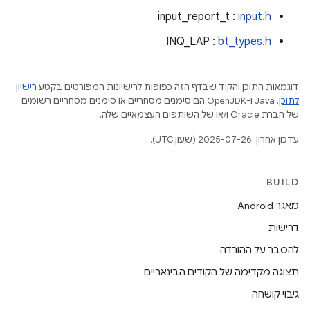
input_report_t :
input.h
INQ_LAP :
bt_types.h
דוגמאות התוכן והקוד שבדף הזה כפופות לרישיונות המפורטים בקטע
רישיון
לתוכן
.‏ Java ו-OpenJDK הם סימנים מסחריים או סימנים מסחריים רשומים
של חברת Oracle ו/או של השותפים העצמאיים שלה.
עדכון אחרון: 2025-07-26 (שעון UTC).
BUILD
מאגר Android
דרישות
להסבר על ההורדה
תצוגה מקדימה של הקודים הבינאריים
גיבוי קושחה