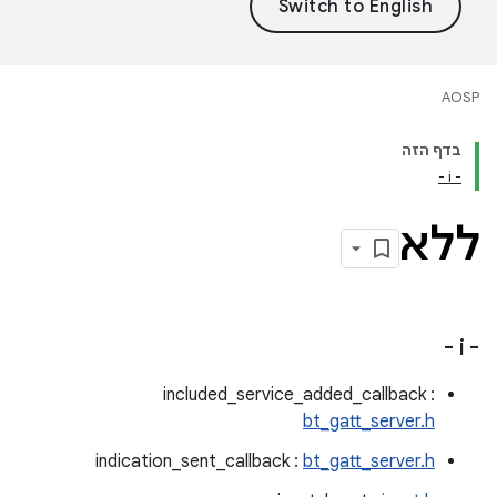
AOSP
בדף הזה
- i -
ללא
- i -
included_service_added_callback :
bt_gatt_server.h
indication_sent_callback :
bt_gatt_server.h