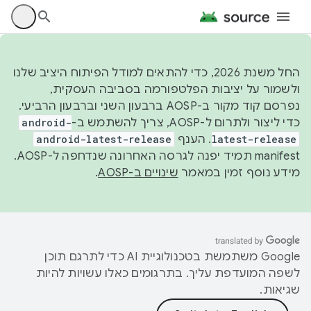
החל משנת 2026, כדי להתאים למודל הפיתוח היציב שלנו
ולשמור על יציבות הפלטפורמה בסביבה העסקית,
נפרסם קוד מקור ב-AOSP ברבעון השני וברבעון הרביעי.
כדי ליצור ולתרום ל-AOSP, צריך להשתמש ב-
android-
latest-release
. הענף
android-latest-release
manifest תמיד יפנה לגרסה האחרונה שנדחפה ל-AOSP.
מידע נוסף זמין במאמר
שינויים ב-AOSP
.
‫Google משתמשת בטכנולוגיית AI כדי לתרגם תוכן
לשפה המועדפת עליך. בתרגומים כאלו עשויות להיות
שגיאות.