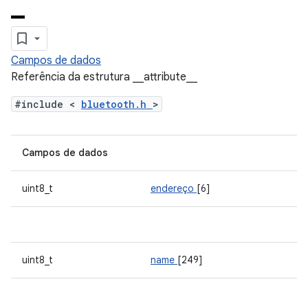
_
Campos de dados
Referência da estrutura __attribute__
#include <
bluetooth.h
>
Campos de dados
uint8_t
endereço
[6]
uint8_t
name
[249]