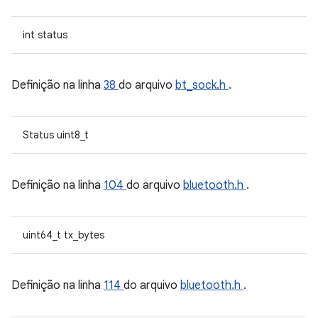
int status
Definição na linha
38
do arquivo
bt_sock.h
.
Status uint8_t
Definição na linha
104
do arquivo
bluetooth.h
.
uint64_t tx_bytes
Definição na linha
114
do arquivo
bluetooth.h
.