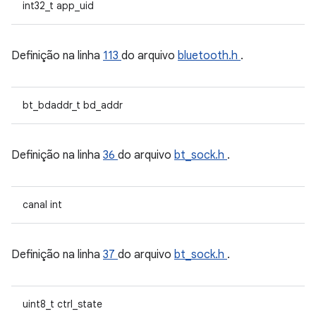
int32_t app_uid
Definição na linha
113
do arquivo
bluetooth.h
.
bt_bdaddr_t bd_addr
Definição na linha
36
do arquivo
bt_sock.h
.
canal int
Definição na linha
37
do arquivo
bt_sock.h
.
uint8_t ctrl_state