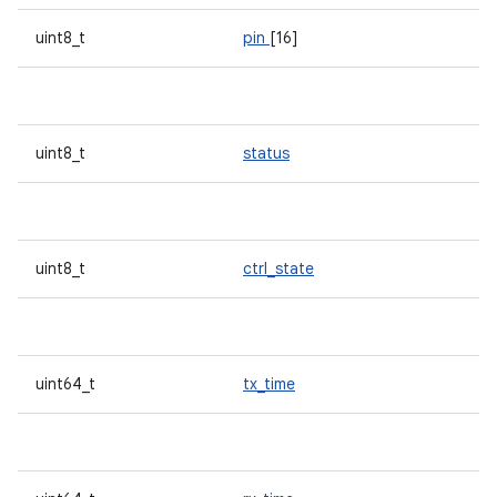
uint8_t
pin
[16]
uint8_t
status
uint8_t
ctrl_state
uint64_t
tx_time