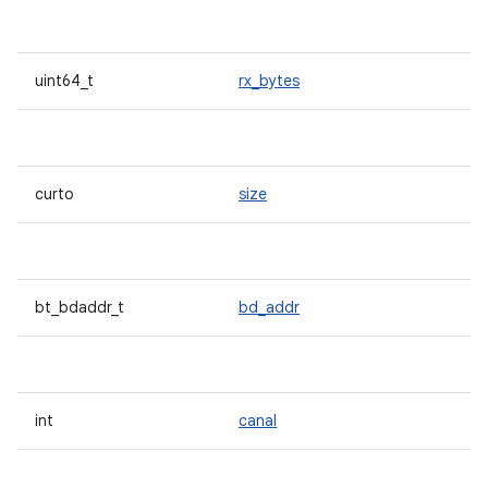
uint64_t
rx_bytes
curto
size
bt_bdaddr_t
bd_addr
int
canal