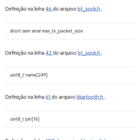
Definição na linha
46
do arquivo
bt_sock.h
.
short sem sinal max_tx_packet_size
Definição na linha
42
do arquivo
bt_sock.h
.
uint8_t name[249]
Definição na linha
61
do arquivo
bluetooth.h
.
uint8_t pin[16]