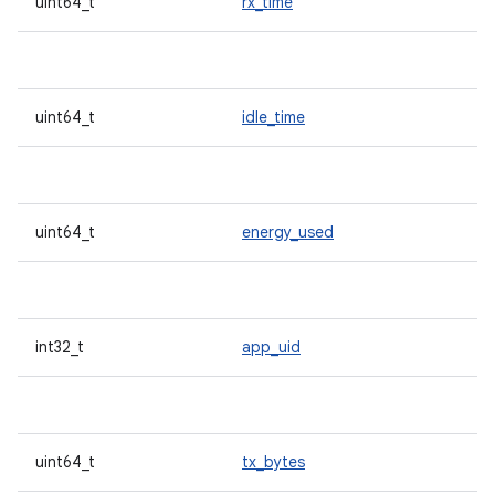
uint64_t
rx_time
uint64_t
idle_time
uint64_t
energy_used
int32_t
app_uid
uint64_t
tx_bytes