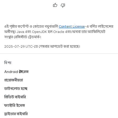
এই পৃষ্ঠার কন্টেন্ট ও কোডের নমুনাগুলি
Content License
-এ বর্ণিত লাইসেন্সের
অধীনস্থ। Java এবং OpenJDK হল Oracle এবং/অথবা তার অ্যাফিলিয়েট
সংস্থার রেজিস্টার্ড ট্রেডমার্ক।
2025-07-29 UTC-তে শেষবার আপডেট করা হয়েছে।
বিল্ড
Android স্টোরেজ
প্রয়োজনীয়তা
ডাউনলোড হচ্ছে
প্রিভিউ বাইনারি
ফ্যাক্টরি ইমেজ
ড্রাইভার বাইনারি