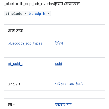
_bluetooth_sdp_hdr_overlay স্ট্রাকট রেফারেন্স
#include <
bt_sdp.h
>
ডেটা ক্ষেত্র
bluetooth_sdp_types
টাইপ
bt_uuid_t
uuid
uint32_t
পরিষেবা_নাম_দৈর্ঘ্য
চর *
কাজের নাম