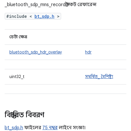
_bluetooth_sdp_mns_record স্ট্রাকট রেফারেন্স
#include <
bt_sdp.h
>
ডেটা ক্ষেত্র
bluetooth_sdp_hdr_overlay
hdr
uint32_t
সমর্থিত_ বৈশিষ্ট্য
বিস্তারিত বিবরণ
bt_sdp.h
ফাইলের
75 নম্বর
লাইনে সংজ্ঞা।