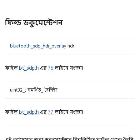
ফিল্ড ডকুমেন্টেশন
bluetooth_sdp_hdr_overlay
hdr
ফাইল
bt_sdp.h
এর
76
লাইনে সংজ্ঞা।
uint32_t সমর্থিত_ বৈশিষ্ট্য
ফাইল
bt_sdp.h
এর
77
লাইনে সংজ্ঞা।