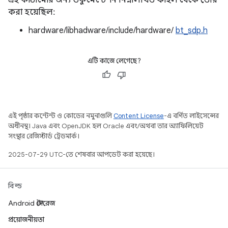
এই কাঠামোর জন্য ডকুমেন্টেশন নিম্নলিখিত ফাইল থেকে তৈরি
করা হয়েছিল:
hardware/libhadware/include/hardware/
bt_sdp.h
এটি কাজে লেগেছে?
এই পৃষ্ঠার কন্টেন্ট ও কোডের নমুনাগুলি
Content License
-এ বর্ণিত লাইসেন্সের
অধীনস্থ। Java এবং OpenJDK হল Oracle এবং/অথবা তার অ্যাফিলিয়েট
সংস্থার রেজিস্টার্ড ট্রেডমার্ক।
2025-07-29 UTC-তে শেষবার আপডেট করা হয়েছে।
বিল্ড
Android স্টোরেজ
প্রয়োজনীয়তা