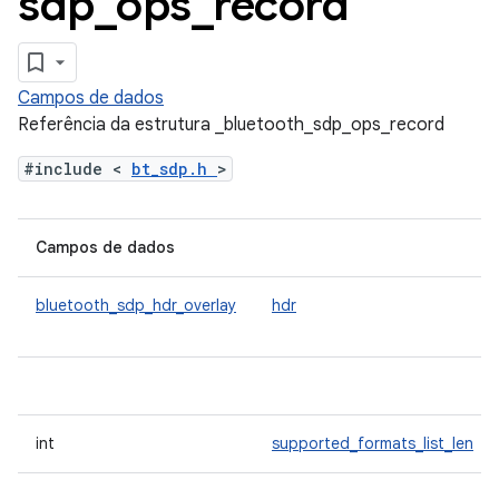
sdp
_
ops
_
record
Campos de dados
Referência da estrutura _bluetooth_sdp_ops_record
#include <
bt_sdp.h
>
Campos de dados
bluetooth_sdp_hdr_overlay
hdr
int
supported_formats_list_len