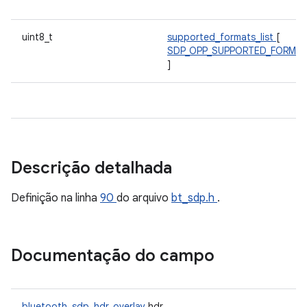
uint8_t
supported_formats_list
[
SDP_OPP_SUPPORTED_FORMA
]
Descrição detalhada
Definição na linha
90
do arquivo
bt_sdp.h
.
Documentação do campo
bluetooth_sdp_hdr_overlay
hdr