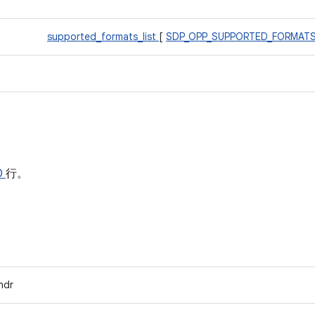
supported_formats_list
[
SDP_OPP_SUPPORTED_FORMAT
0
行。
hdr