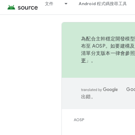
文件
Android 程式碼搜尋工具
為配合主幹穩定開發模型，
布至 AOSP。如要建構及
清單分支版本一律會參照推
更
」。
Go
出錯。
AOSP