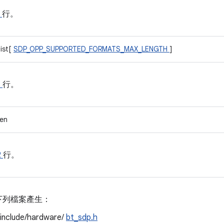
1
行。
ist[
SDP_OPP_SUPPORTED_FORMATS_MAX_LENGTH
]
3
行。
len
2
行。
下列檔案產生：
/include/hardware/
bt_sdp.h