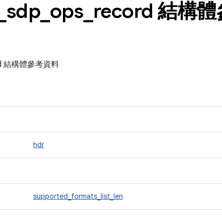
_
sdp
_
ops
_
record 結
ecord 結構體參考資料
hdr
supported_formats_list_len