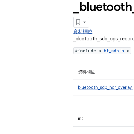
_
bluetooth
資料欄位
_bluetooth_sdp_ops_r
#include <
bt_sdp.h
>
資料欄位
bluetooth_sdp_hdr_overlay
int