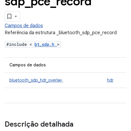
sdp
_
pce
_
record
Campos de dados
Referência da estrutura _bluetooth_sdp_pce_record
#include <
bt_sdp.h
>
Campos de dados
bluetooth_sdp_hdr_overlay
hdr
Descrição detalhada