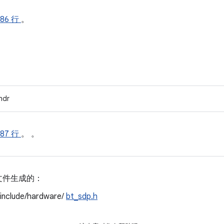
86 行
。
hdr
87 行
。 。
文件生成的：
/include/hardware/
bt_sdp.h