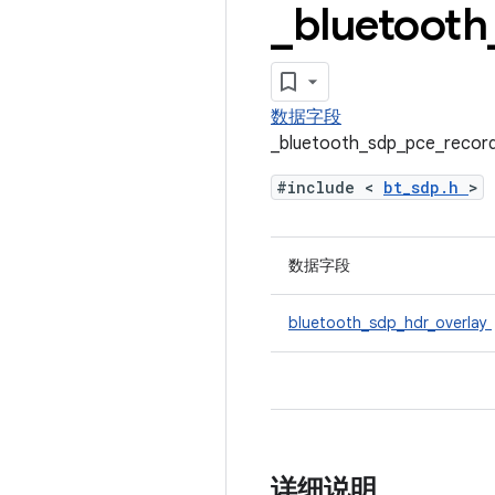
_
bluetooth
数据字段
_bluetooth_sdp_pce_r
#include <
bt_sdp.h
>
数据字段
bluetooth_sdp_hdr_overlay
详细说明