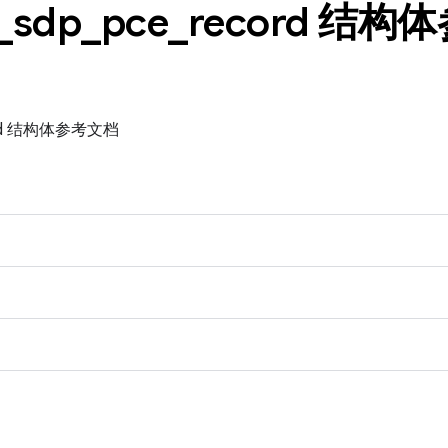
_
sdp
_
pce
_
record 结
ecord 结构体参考文档