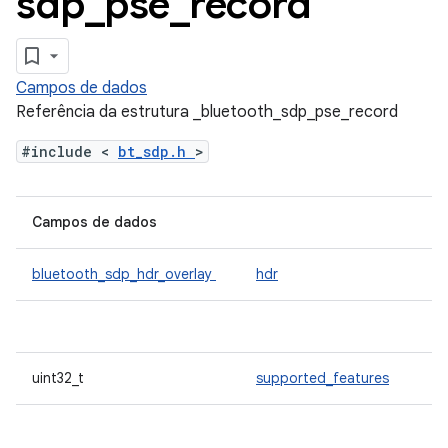
sdp
_
pse
_
record
Campos de dados
Referência da estrutura _bluetooth_sdp_pse_record
#include <
bt_sdp.h
>
Campos de dados
bluetooth_sdp_hdr_overlay
hdr
uint32_t
supported_features