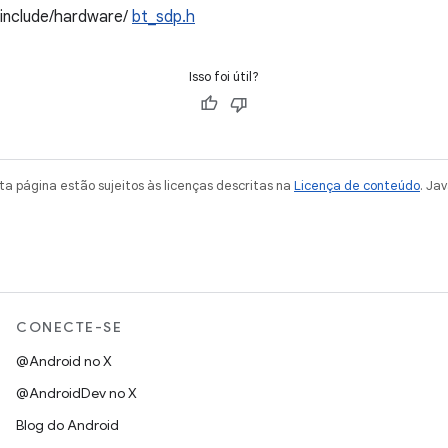
/include/hardware/
bt_sdp.h
Isso foi útil?
a página estão sujeitos às licenças descritas na
Licença de conteúdo
. Ja
CONECTE-SE
@Android no X
@AndroidDev no X
Blog do Android