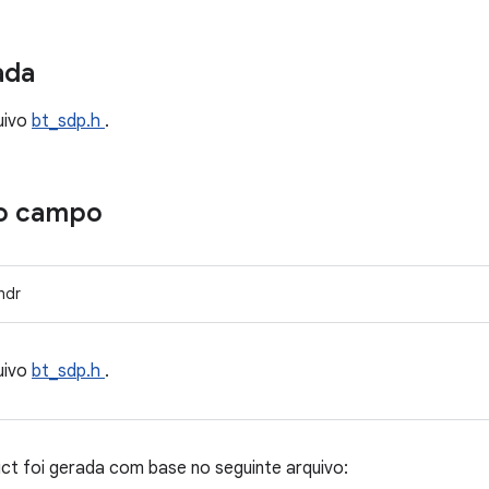
ada
uivo
bt_sdp.h
.
o campo
hdr
uivo
bt_sdp.h
.
t foi gerada com base no seguinte arquivo: