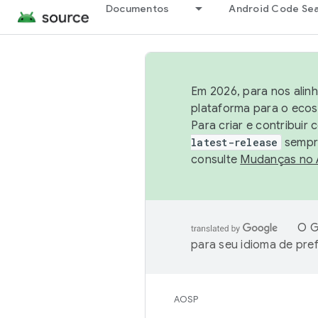
Documentos
Android Code Se
Em 2026, para nos alin
plataforma para o ecos
Para criar e contribuir
latest-release
sempre
consulte
Mudanças no
O G
para seu idioma de pre
AOSP