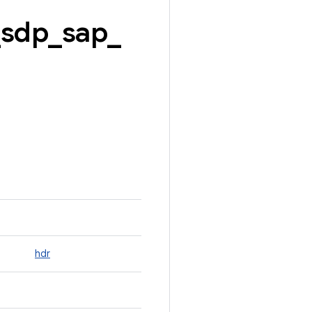
_
sdp
_
sap
_
hdr