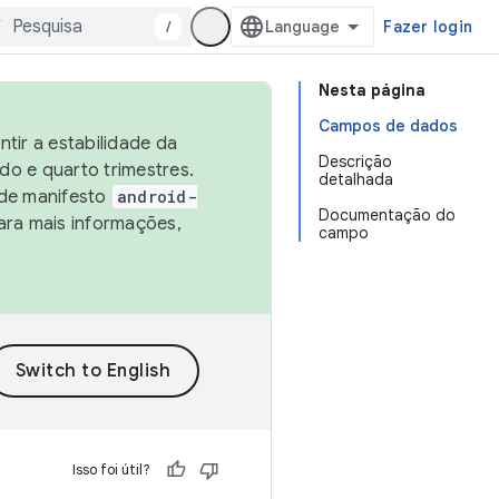
/
Fazer login
Nesta página
Campos de dados
tir a estabilidade da
Descrição
o e quarto trimestres.
detalhada
 de manifesto
android-
Documentação do
ara mais informações,
campo
Isso foi útil?