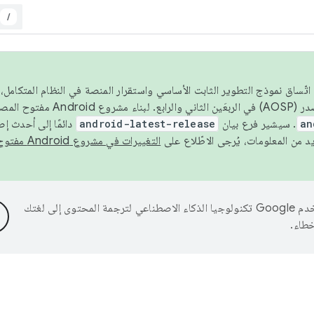
/
 عام 2026، ولضمان اتّساق نموذج التطوير الثابت الأساسي واستقرار المنصة في النظام المت
an
. سيشير فرع بيان
android-latest-release
دائمًا إلى أحدث إ
التغييرات في مشروع Android مفتوح المصدر
تستخدم Google تكنولوجيا الذكاء الاصطناعي لترجمة المحتوى إلى لغتك
خطاء.