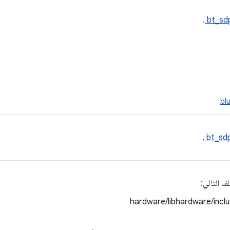
.
bt_sd
bl
.
bt_sd
ف التالي:
hardware/libhardware/incl