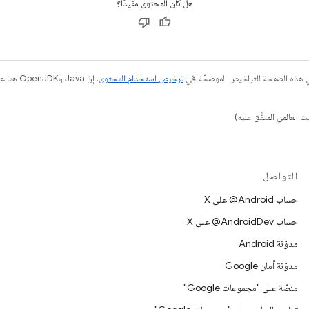
هل كان المحتوى مفيدًا؟
في هذه الصفحة للتراخيص الموضحّة في
ترخيص استخدام المحتوى
التواصل
حساب ‎@Android على X
حساب ‎@AndroidDev على X
مدوّنة Android
مدوّنة أمان Google
منصّة على "مجموعات Google"