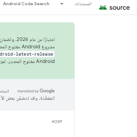
المستندات
Android Code Search
اعتبارًا من
مشروع Android مفتوح المصدر (AOSP) في الربعَين الثاني والرابع. لبناء مشروع Android مفتوح المصدر والمساهمة فيه، استخدِم
droid-latest-release
Android مفتوح المصدر. لمزيد من المعلومات، يُرجى الاطّلاع على
المفضّلة، وقد تتضمّن بعض الأ
AOSP