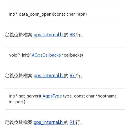
int(* data_conn_open)(const char *apn)
定義位於檔案
gps_internal.h
的
88
行。
void(* init)(
AGpsCallbacks
*callbacks)
定義位於檔案
gps_internal.h
的
87
行。
int(* set_server)(
AgpsType
type, const char *hostname,
int port)
定義位於檔案
gps_internal.h
的
91
行。