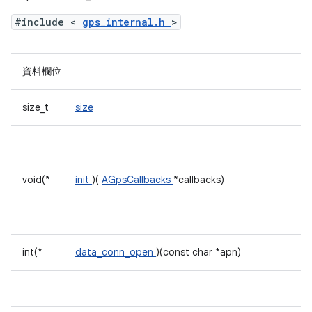
#include <
gps_internal.h
>
資料欄位
size_t
size
void(*
init
)(
AGpsCallbacks
*callbacks)
int(*
data_conn_open
)(const char *apn)