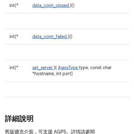
int(*
data_conn_closed
)()
int(*
data_conn_failed
)()
int(*
set_server
)(
AgpsType
type, const char
*hostname, int port)
詳細說明
舊版擴充介面，可支援 AGPS。詳情請參閱