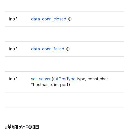
int(*
data_conn_closed
)()
int(*
data_conn_failed
)()
int(*
set_server
)(
AGpsType
type, const char
*hostname, int port)
詳細な説明