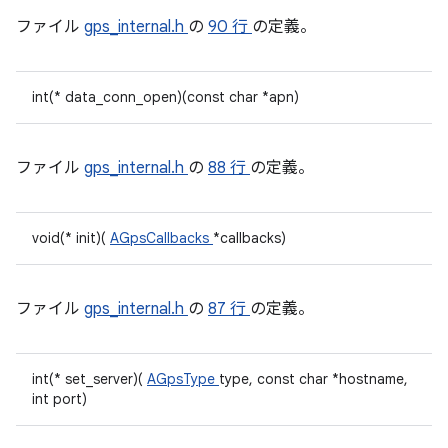
ファイル
gps_internal.h
の
90 行
の定義。
int(* data_conn_open)(const char *apn)
ファイル
gps_internal.h
の
88 行
の定義。
void(* init)(
AGpsCallbacks
*callbacks)
ファイル
gps_internal.h
の
87 行
の定義。
int(* set_server)(
AGpsType
type, const char *hostname,
int port)