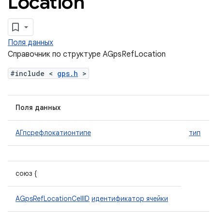
Location
Поля данных
Справочник по структуре AGpsRefLocation
#include <
gps.h
>
Поля данных
АГпсрефлокатионтипе
тип
союз {
AGpsRefLocationCellID
идентификатор ячейки