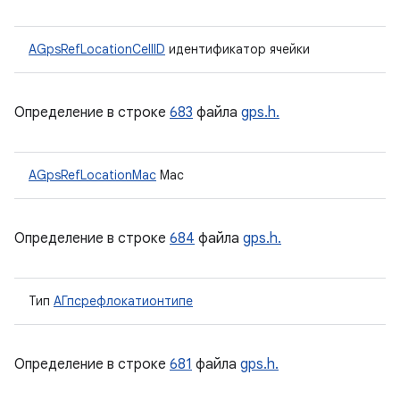
AGpsRefLocationCellID
идентификатор ячейки
Определение в строке
683
файла
gps.h.
AGpsRefLocationMac
Mac
Определение в строке
684
файла
gps.h.
Тип
АГпсрефлокатионтипе
Определение в строке
681
файла
gps.h.