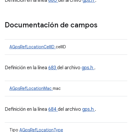
Definición en la línea
680
del archivo
gps.h
.
Documentación de campos
AGpsRefLocationCellID
cellID
Definición en la línea
683
del archivo
gps.h
.
AGpsRefLocationMac
mac
Definición en la línea
684
del archivo
gps.h
.
Tipo
AGpsRefLocationType