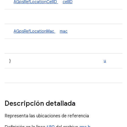
AGpsRefLocationCellID
cellID
AGpsRefLocationMac
mac
}
u
Descripción detallada
Representa las ubicaciones de referencia